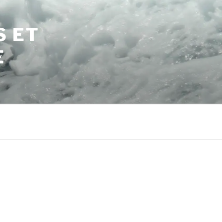
S ET
E