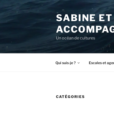
Aller
au
SABINE ET
contenu
principal
ACCOMPAG
Un océan de cultures
Qui suis-je ?
Escales et age
CATÉGORIES