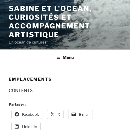
Aller
SABINE ET L'OCÉAN,
au
CURIOSITÉS ET
contenu
principal
ACCOMPAGNEMENT
ARTISTIQUE
Un océan de cultures
Menu
EMPLACEMENTS
CONTENTS
Partager :
Facebook
X
E-mail
LinkedIn