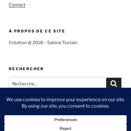
Contact
À PROPOS DE CE SITE
Création @ 2018 – Sabine Tostain
RECHERCHER
Recherche
Recher
pour
:
Suivre
Me
Ma
Contact
« Sabine
suivre
chaîne