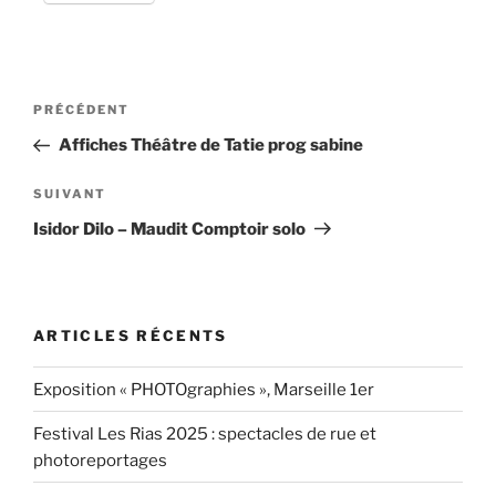
Navigation
Article
PRÉCÉDENT
de
précédent
Affiches Théâtre de Tatie prog sabine
l’article
Article
SUIVANT
suivant
Isidor Dilo – Maudit Comptoir solo
ARTICLES RÉCENTS
Exposition « PHOTOgraphies », Marseille 1er
Festival Les Rias 2025 : spectacles de rue et
photoreportages