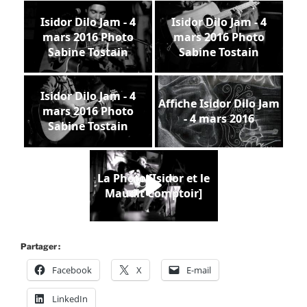
Isidor Dilo Jam - 4
Isidor Dilo Jam - 4
mars 2016 Photo
mars 2016 Photo
Sabine Tostain
Sabine Tostain
Isidor Dilo Jam - 4
Affiche Isidor Dilo Jam
mars 2016 Photo
- 4 mars 2016
Sabine Tostain
La Photo [Isidor et le
Maudit Comptoir]
Partager :
Facebook
X
E-mail
LinkedIn