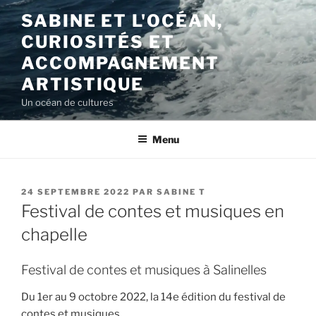
Aller
SABINE ET L'OCÉAN,
au
CURIOSITÉS ET
contenu
principal
ACCOMPAGNEMENT
ARTISTIQUE
Un océan de cultures
Menu
PUBLIÉ
24 SEPTEMBRE 2022
PAR
SABINE T
LE
Festival de contes et musiques en
chapelle
Festival de contes et musiques à Salinelles
Du 1er au 9 octobre 2022, la 14e édition du festival de
contes et musiques