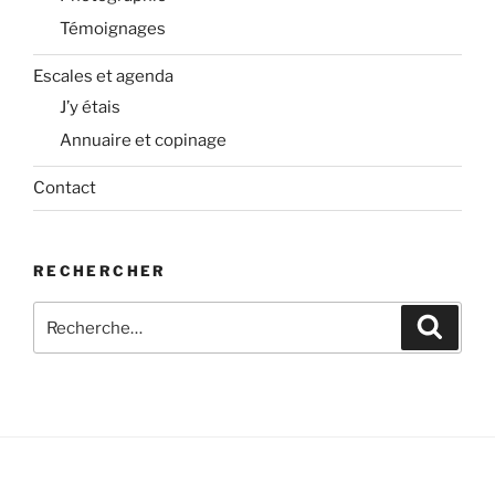
Témoignages
Escales et agenda
J’y étais
Annuaire et copinage
Contact
RECHERCHER
Recherche
Recher
pour
: