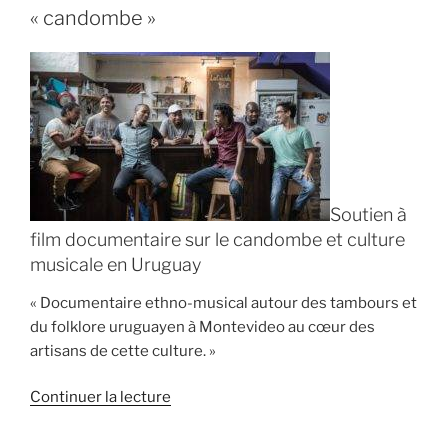
brunch
« candombe »
à
l’apéro »
Soutien à
film documentaire sur le candombe et culture
musicale en Uruguay
« Documentaire ethno-musical autour des tambours et
du folklore uruguayen à Montevideo au cœur des
artisans de cette culture. »
de
Continuer la lecture
« Un
documentaire