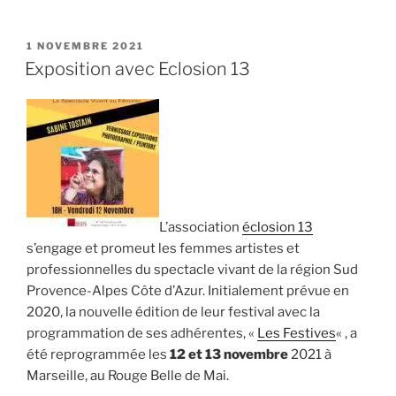
« Festival
de
contes
PUBLIÉ
1 NOVEMBRE 2021
LE
et
Exposition avec Eclosion 13
musiques
en
chapelle »
L’association
éclosion 13
s’engage et promeut les femmes artistes et
professionnelles du spectacle vivant de la région Sud
Provence-Alpes Côte d’Azur. Initialement prévue en
2020, la nouvelle édition de leur festival avec la
programmation de ses adhérentes, «
Les Festives
« , a
été reprogrammée les
12 et 13 novembre
2021 à
Marseille, au Rouge Belle de Mai.