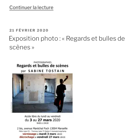
de
Continuer la lecture
« Exposition
avec
Eclosion
PUBLIÉ
21 FÉVRIER 2020
LE
13 »
Exposition photo : « Regards et bulles de
scènes »