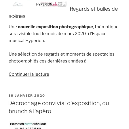
Regards et bulles de
scènes
Une
nouvelle exposition photographique
, thématique,
sera visible tout le mois de mars 2020 à l’Espace
musical Hyperion.
Une sélection de regards et moments de spectacles
photographiés ces dernières années à
de
Continuer la lecture
« Exposition
photo
:
PUBLIÉ
19 JANVIER 2020
LE
« Regards
Décrochage convivial d’exposition, du
et
brunch à l’apéro
bulles
de