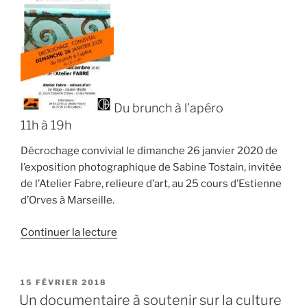
scènes » »
Du brunch à l’apéro
11h à 19h
Décrochage convivial le dimanche 26 janvier 2020 de
l’exposition photographique de Sabine Tostain, invitée
de l’Atelier Fabre, relieure d’art, au 25 cours d’Estienne
d’Orves à Marseille.
de
Continuer la lecture
« Décrochage
convivial
d’exposition,
PUBLIÉ
15 FÉVRIER 2018
LE
du
Un documentaire à soutenir sur la culture