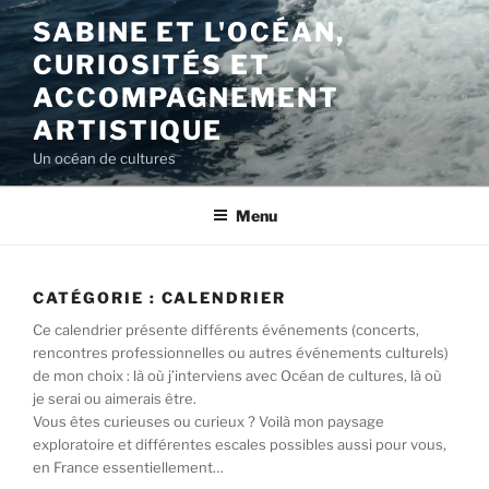
Aller
SABINE ET L'OCÉAN,
au
CURIOSITÉS ET
contenu
principal
ACCOMPAGNEMENT
ARTISTIQUE
Un océan de cultures
Menu
CATÉGORIE :
CALENDRIER
Ce calendrier présente différents événements (concerts,
rencontres professionnelles ou autres événements culturels)
de mon choix : là où j’interviens avec Océan de cultures, là où
je serai ou aimerais être.
Vous êtes curieuses ou curieux ? Voilà mon paysage
exploratoire et différentes escales possibles aussi pour vous,
en France essentiellement…