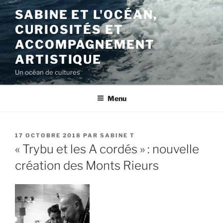
Aller
SABINE ET L'OCÉAN,
au
CURIOSITÉS ET
contenu
principal
ACCOMPAGNEMENT
ARTISTIQUE
Un océan de cultures
Menu
PUBLIÉ
17 OCTOBRE 2018
PAR
SABINE T
LE
« Trybu et les A cordés » : nouvelle
création des Monts Rieurs