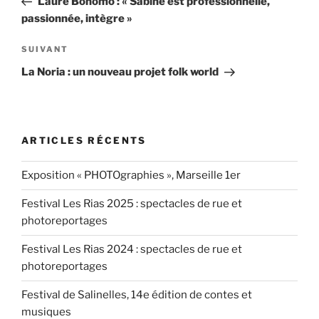
Laure Bonomo : « Sabine est professionnelle,
l’article
passionnée, intègre »
Article
SUIVANT
suivant
La Noria : un nouveau projet folk world
ARTICLES RÉCENTS
Exposition « PHOTOgraphies », Marseille 1er
Festival Les Rias 2025 : spectacles de rue et
photoreportages
Festival Les Rias 2024 : spectacles de rue et
photoreportages
Festival de Salinelles, 14e édition de contes et
musiques