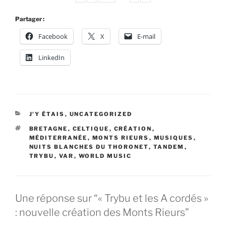
Partager :
Facebook
X
E-mail
LinkedIn
CATÉGORIES
J'Y ÉTAIS
,
UNCATEGORIZED
ÉTIQUETTES
BRETAGNE
,
CELTIQUE
,
CRÉATION
,
MÉDITERRANÉE
,
MONTS RIEURS
,
MUSIQUES
,
NUITS BLANCHES DU THORONET
,
TANDEM
,
TRYBU
,
VAR
,
WORLD MUSIC
Une réponse sur “« Trybu et les A cordés »
: nouvelle création des Monts Rieurs”