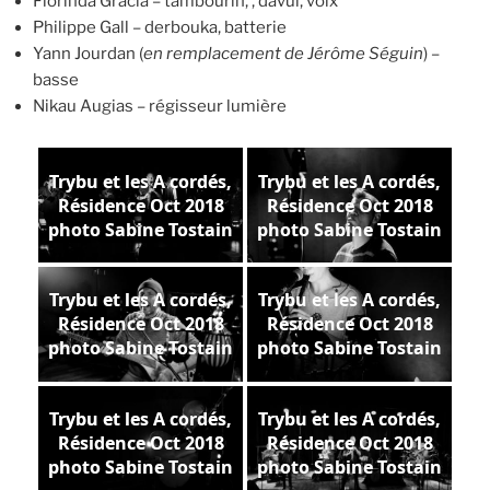
Florinda Gracia – tambourin, , davul, voix
Philippe Gall – derbouka, batterie
Yann Jourdan
(
en remplacement de Jérôme Séguin
) –
basse
Nikau Augias – régisseur lumière
Trybu et les A cordés,
Trybu et les A cordés,
Résidence Oct 2018
Résidence Oct 2018
photo Sabine Tostain
photo Sabine Tostain
Trybu et les A cordés,
Trybu et les A cordés,
Résidence Oct 2018
Résidence Oct 2018
photo Sabine Tostain
photo Sabine Tostain
Trybu et les A cordés,
Trybu et les A cordés,
Résidence Oct 2018
Résidence Oct 2018
photo Sabine Tostain
photo Sabine Tostain