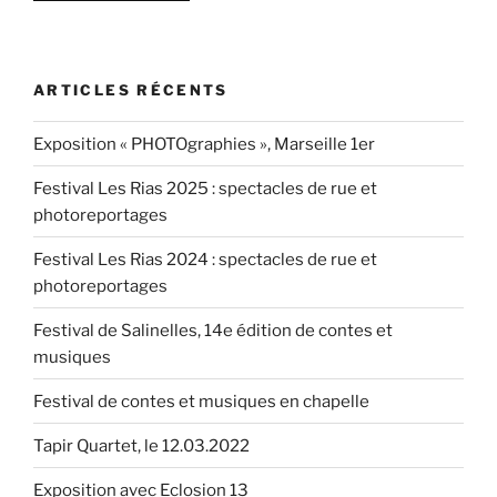
« Annie
Ebrel
&
ARTICLES RÉCENTS
Riccardo
Del
Exposition « PHOTOgraphies », Marseille 1er
Fra,
le
Festival Les Rias 2025 : spectacles de rue et
12.5.2017 »
photoreportages
Festival Les Rias 2024 : spectacles de rue et
photoreportages
Festival de Salinelles, 14e édition de contes et
musiques
Festival de contes et musiques en chapelle
Tapir Quartet, le 12.03.2022
Exposition avec Eclosion 13