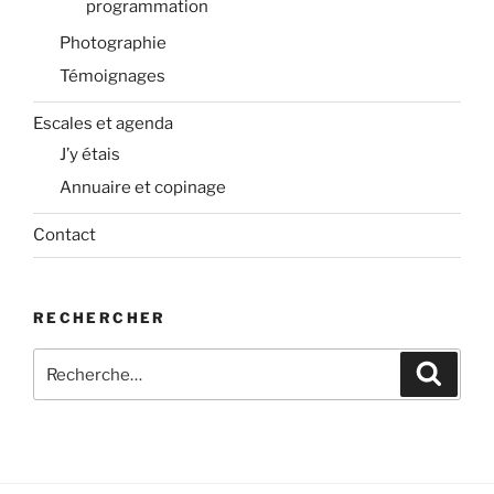
programmation
Photographie
Témoignages
Escales et agenda
J’y étais
Annuaire et copinage
Contact
RECHERCHER
Recherche
Recher
pour
: