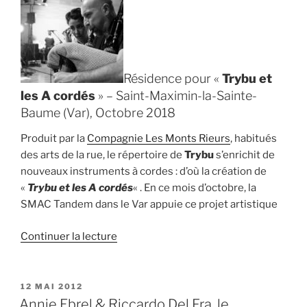
Résidence pour «
Trybu et
les A cordés
» – Saint-Maximin-la-Sainte-
Baume (Var), Octobre 2018
Produit par la
Compagnie Les Monts Rieurs
, habitués
des arts de la rue, le répertoire de
Trybu
s’enrichit de
nouveaux instruments à cordes : d’où la création de
«
Trybu et les A cordés
« . En ce mois d’octobre, la
SMAC Tandem dans le Var appuie ce projet artistique
de
Continuer la lecture
« « Trybu
et
les
PUBLIÉ
12 MAI 2012
LE
A
Annie Ebrel & Riccardo Del Fra, le