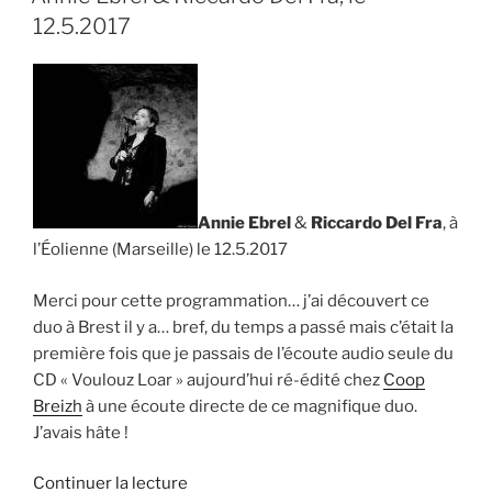
cordés »
12.5.2017
:
nouvelle
création
des
Monts
Rieurs »
Annie Ebrel
&
Riccardo Del Fra
, à
l’Éolienne (Marseille) le 12.5.2017
Merci pour cette programmation… j’ai découvert ce
duo à Brest il y a… bref, du temps a passé mais c’était la
première fois que je passais de l’écoute audio seule du
CD « Voulouz Loar » aujourd’hui ré-édité chez
Coop
Breizh
à une écoute directe de ce magnifique duo.
J’avais hâte !
de
Continuer la lecture