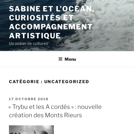
Aller
SABINE ET L'OCÉAN,
au
CURIOSITÉS ET
contenu
principal
ACCOMPAGNEMENT
ARTISTIQUE
Un océan de cultures
Menu
CATÉGORIE :
UNCATEGORIZED
PUBLIÉ
17 OCTOBRE 2018
LE
« Trybu et les A cordés » : nouvelle
création des Monts Rieurs