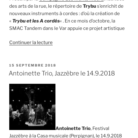
des arts de la rue, le répertoire de
Trybu
s’enrichit de
nouveaux instruments à cordes : d’où la création de
«
Trybu et les A cordés
« . En ce mois d’octobre, la
SMAC Tandem dans le Var appuie ce projet artistique
de
Continuer la lecture
« « Trybu
et
les
PUBLIÉ
15 SEPTEMBRE 2018
LE
A
Antoinette Trio, Jazzèbre le 14.9.2018
cordés »
:
nouvelle
création
des
Monts
Rieurs »
Antoinette Trio
, Festival
Jazzèbre à la Casa musicale (Perpignan), le 14.9.2018