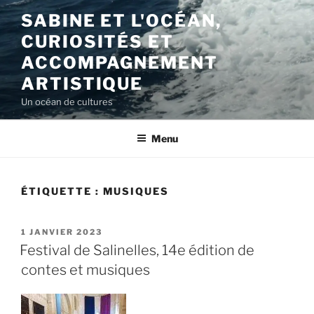
Aller
SABINE ET L'OCÉAN,
au
CURIOSITÉS ET
contenu
principal
ACCOMPAGNEMENT
ARTISTIQUE
Un océan de cultures
Menu
ÉTIQUETTE :
MUSIQUES
PUBLIÉ
1 JANVIER 2023
LE
Festival de Salinelles, 14e édition de
contes et musiques