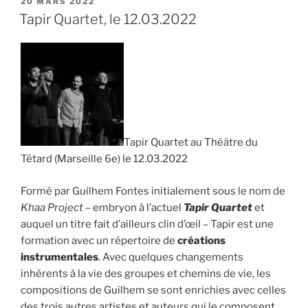
PUBLIÉ
20 MARS 2022
LE
14e
Tapir Quartet, le 12.03.2022
édition
de
contes
et
musiques »
Tapir Quartet au Théâtre du
Tétard (Marseille 6e) le 12.03.2022
Formé par Guilhem Fontes initialement sous le nom de
Khaa Project
– embryon à l’actuel
Tapir Quartet
et
auquel un titre fait d’ailleurs clin d’œil – Tapir est une
formation avec un répertoire de
créations
instrumentales
. Avec quelques changements
inhérents à la vie des groupes et chemins de vie, les
compositions de Guilhem se sont enrichies avec celles
des trois autres artistes et auteurs qui le composent