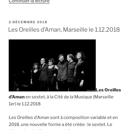
de
Continuer la lecture
« Des
concerts
en
PUBLIÉ
2 DÉCEMBRE 2018
LE
soutien
Les Oreilles d’Aman, Marseille le 1.12.2018
à
SOS
Méditerranée »
Les Oreilles
d’Aman
en sextet, à la Cité de la Musique (Marseille
1er) le 1.12.2018
Les Oreilles d’Aman sont à composition variable et en
2018, une nouvelle forme a été créée : le sextet. Le