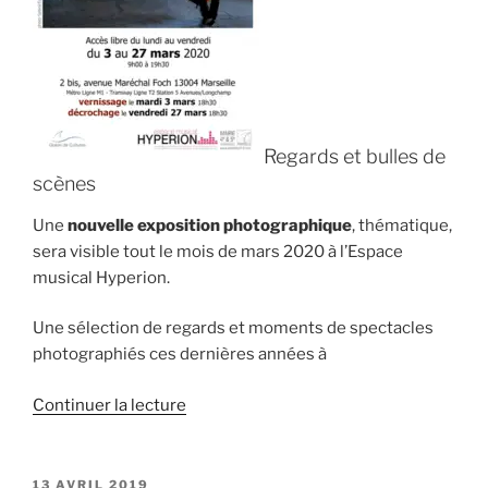
Regards et bulles de
scènes
Une
nouvelle exposition photographique
, thématique,
sera visible tout le mois de mars 2020 à l’Espace
musical Hyperion.
Une sélection de regards et moments de spectacles
photographiés ces dernières années à
de
Continuer la lecture
« Exposition
photo
:
PUBLIÉ
13 AVRIL 2019