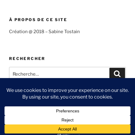
À PROPOS DE CE SITE
Création @ 2018 – Sabine Tostain
RECHERCHER
Recherche
Recher
pour
:
Suivre
Me
Ma
Contact
« Sabine
suivre
chaîne
et
sur
You
Fièrement propulsé par WordPress
l’océan »
Twitter
Tube