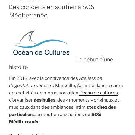
LE
« Regards
Des concerts en soutien à SOS
et
Méditerranée
bulles
de
scènes » »
Le début d’une
histoire
Fin 2018, avec la connivence des
Ateliers de
dégustation sonore
à Marseille, j’ai initié dans le cadre
des activités de mon association
Océan de cultures
,
d’organiser
des bulles
, des « moments » originaux et
musicaux dans des ambiances intimistes
chez des
particuliers
, en soutien aux actions de
SOS
Méditerranée
.