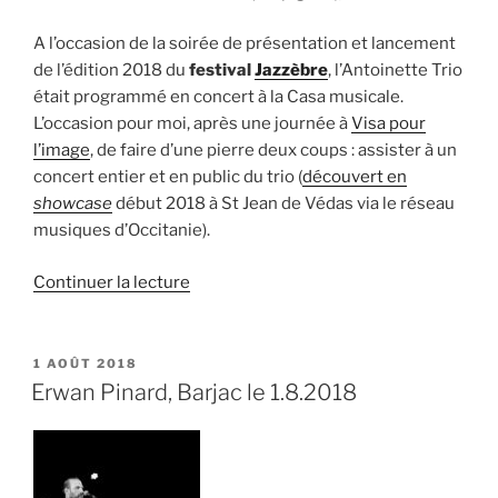
A l’occasion de la soirée de présentation et lancement
de l’édition 2018 du
festival
Jazzèbre
, l’Antoinette Trio
était programmé en concert à la Casa musicale.
L’occasion pour moi, après une journée à
Visa pour
l’image
, de faire d’une pierre deux coups : assister à un
concert entier et en public du trio (
découvert en
showcase
début 2018 à St Jean de Védas via le réseau
musiques d’Occitanie).
de
Continuer la lecture
« Antoinette
Trio,
Jazzèbre
PUBLIÉ
1 AOÛT 2018
LE
le
Erwan Pinard, Barjac le 1.8.2018
14.9.2018 »