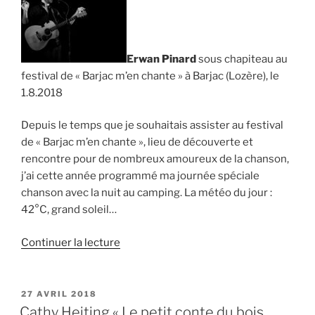
Erwan Pinard
sous chapiteau au
festival de « Barjac m’en chante » à Barjac (Lozère), le
1.8.2018
Depuis le temps que je souhaitais assister au festival
de « Barjac m’en chante », lieu de découverte et
rencontre pour de nombreux amoureux de la chanson,
j’ai cette année programmé ma journée spéciale
chanson avec la nuit au camping. La météo du jour :
42°C, grand soleil…
de
Continuer la lecture
« Erwan
Pinard,
Barjac
PUBLIÉ
27 AVRIL 2018
LE
le
Cathy Heiting « Le petit conte du bois