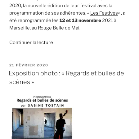
2020, la nouvelle édition de leur festival avec la
programmation de ses adhérentes, «
Les Festives
« , a
été reprogrammée les
12 et 13 novembre
2021 à
Marseille, au Rouge Belle de Mai.
de
Continuer la lecture
« Exposition
avec
Eclosion
PUBLIÉ
21 FÉVRIER 2020
LE
13 »
Exposition photo : « Regards et bulles de
scènes »