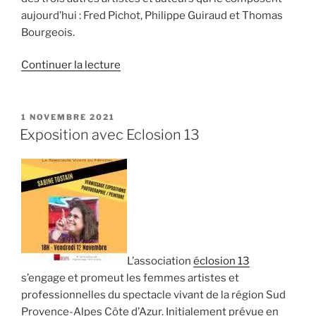
aujourd’hui : Fred Pichot, Philippe Guiraud et Thomas
Bourgeois.
de
Continuer la lecture
« Tapir
Quartet,
le
PUBLIÉ
1 NOVEMBRE 2021
LE
12.03.2022 »
Exposition avec Eclosion 13
L’association
éclosion 13
s’engage et promeut les femmes artistes et
professionnelles du spectacle vivant de la région Sud
Provence-Alpes Côte d’Azur. Initialement prévue en