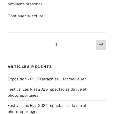
pétillante présence.
de
Continuer la lecture
« Cathy
Heiting
« Le
petit
Pagination
Page
Page
1
conte
suiv
des
du
publications
bois
pourri »,
ARTICLES RÉCENTS
le
27.4.2018 »
Exposition « PHOTOgraphies », Marseille 1er
Festival Les Rias 2025 : spectacles de rue et
photoreportages
Festival Les Rias 2024 : spectacles de rue et
photoreportages