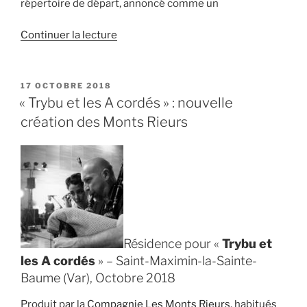
répertoire de départ, annoncé comme un
de
Continuer la lecture
« Les
Oreilles
d’Aman,
PUBLIÉ
17 OCTOBRE 2018
LE
Marseille
« Trybu et les A cordés » : nouvelle
le
création des Monts Rieurs
1.12.2018 »
Résidence pour «
Trybu et
les A cordés
» – Saint-Maximin-la-Sainte-
Baume (Var), Octobre 2018
Produit par la
Compagnie Les Monts Rieurs
, habitués