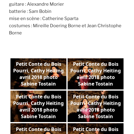
guitare : Alexandre Morier
batterie : Sam Bobin
mise en scène : Catherine Sparta
costumes : Mireille Doering Borne et Jean Christophe
Borne
Petit Conte du Bois
Petit Conte du Bois
Pourri, Cathy Heiting
Pourri, Cathy Heiting
avril 2018 photo
avril 2018 photo
Sabine Tostain
Sabine Tostain
Petit Conte du Bois
Petit Conte du Bois
Pourri, Cathy Heiting
Pourri, Cathy Heiting
avril 2018 photo
avril 2018 photo
Sabine Tostain
Sabine Tostain
Petit Conte du Bois
Petit Conte du Bois