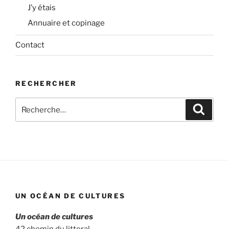
J’y étais
Annuaire et copinage
Contact
RECHERCHER
Recherche
Recher
pour
:
UN OCÉAN DE CULTURES
Un océan de cultures
42 chemin du littoral