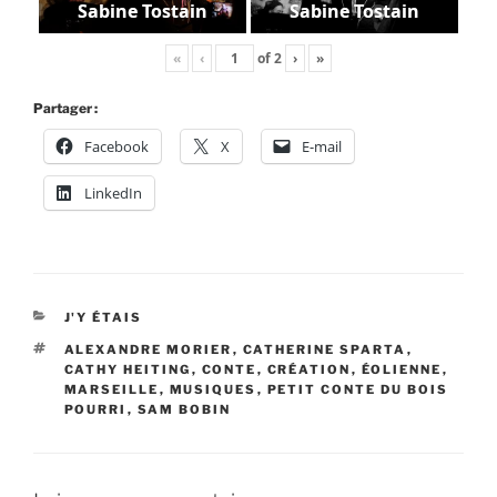
Sabine Tostain
Sabine Tostain
«
‹
of
2
›
»
Partager :
Facebook
X
E-mail
LinkedIn
CATÉGORIES
J'Y ÉTAIS
ÉTIQUETTES
ALEXANDRE MORIER
,
CATHERINE SPARTA
,
CATHY HEITING
,
CONTE
,
CRÉATION
,
ÉOLIENNE
,
MARSEILLE
,
MUSIQUES
,
PETIT CONTE DU BOIS
POURRI
,
SAM BOBIN