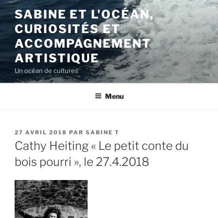
Aller
SABINE ET L'OCÉAN,
au
CURIOSITÉS ET
contenu
principal
ACCOMPAGNEMENT
ARTISTIQUE
Un océan de cultures
Menu
PUBLIÉ
27 AVRIL 2018
PAR
SABINE T
LE
Cathy Heiting « Le petit conte du
bois pourri », le 27.4.2018