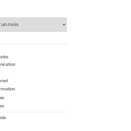
ories
ication
ernet
mmation
ie
es
nda