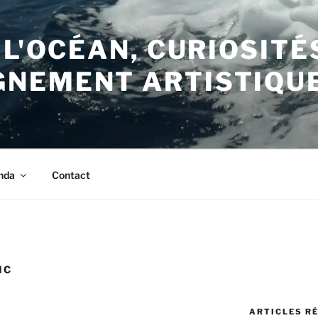
 L'OCÉAN, CURIOSITÉ
NEMENT ARTISTIQU
nda
Contact
IC
ARTICLES R