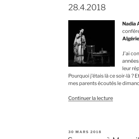
28.4.2018
nouvelle
création
des
Nadia
Monts
confér
Rieurs »
Algérie
J’ai co
années 
leur ré
Pourquoi j’étais là ce soir-là ? E
mes parents écoutés le diman
de
Continuer la lecture
« Nadia
Ammour
en
conférence
PUBLIÉ
30 MARS 2018
chantée,
LE