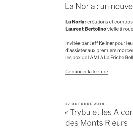
le
LE
La Noria : un nouve
1.12.2018 »
La Noria :
créations et compos
Laurent Bertolino
vielle à rou
Invitée par Jeff
Kellner
pour leur
d’assister aux premiers morceau
les box de l’AMI à La Friche Bel
de
Continuer la lecture
« La
Noria
:
un
PUBLIÉ
17 OCTOBRE 2018
nouveau
LE
« Trybu et les A cor
projet
des Monts Rieurs
folk
world »