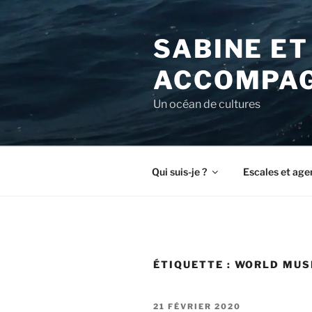
Aller
au
SABINE ET
contenu
principal
ACCOMPAG
Un océan de cultures
Qui suis-je ?
Escales et age
ÉTIQUETTE :
WORLD MUS
PUBLIÉ
21 FÉVRIER 2020