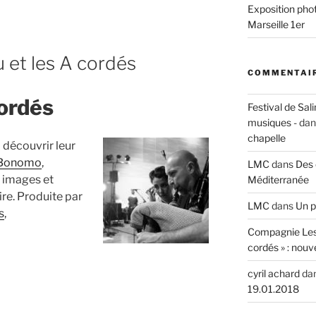
Exposition phot
:
Marseille 1er
« Regards
et
 et les A cordés
bulles
COMMENTAIR
de
cordés
scènes » »
Festival de Sali
musiques -
da
chapelle
à découvrir leur
 Bonomo
,
LMC
dans
Des 
s images et
Méditerranée
ire. Produite par
LMC
dans
Un p
s
,
Compagnie Les
cordés » : nouv
cyril achard
da
19.01.2018