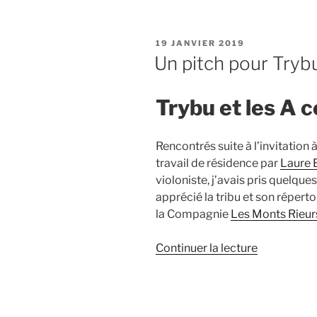
PUBLIÉ
19 JANVIER 2019
LE
Un pitch pour Trybu
Trybu et les A 
Rencontrés suite à l’invitation 
travail de résidence par
Laure
violoniste, j’avais pris quelque
apprécié la tribu et son réperto
la Compagnie
Les Monts Rieur
de
Continuer la lecture
« Un
pitch
pour
Trybu