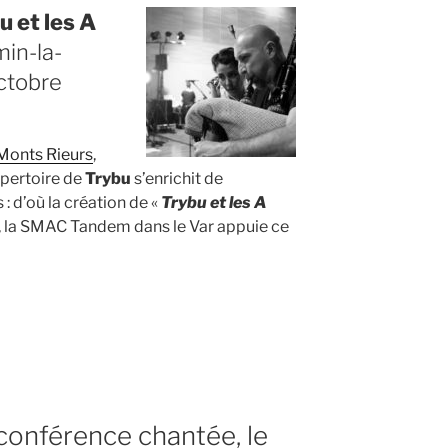
u et les A
in-la-
ctobre
Monts Rieurs
,
répertoire de
Trybu
s’enrichit de
 d’où la création de «
Trybu et les A
e, la SMAC Tandem dans le Var appuie ce
onférence chantée, le