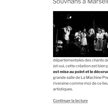
Souvnans à Marseil
le
28.4.2018 
départementales des chants de
(et oui, cette création est bien
est mise au point et le décor
grande salle de La Machine Pn
riveraine comme moi de ce lieu
artistiques.
de
Continuer la lecture
« Souvnans