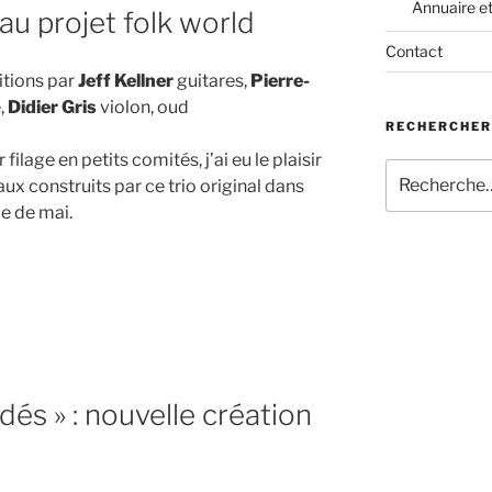
Annuaire e
au projet folk world
Contact
itions par
Jeff Kellner
guitares,
Pierre-
e,
Didier Gris
violon, oud
RECHERCHER
 filage en petits comités, j’ai eu le plaisir
Recherche
x construits par ce trio original dans
pour
le de mai.
:
dés » : nouvelle création