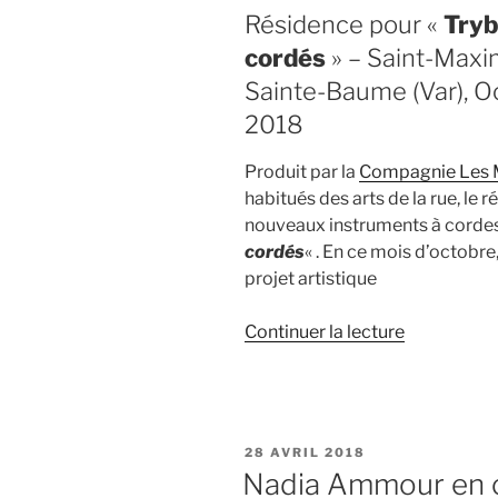
Résidence pour «
Tryb
cordés
» – Saint-Maxim
Sainte-Baume (Var), O
2018
Produit par la
Compagnie Les 
habitués des arts de la rue, le 
nouveaux instruments à cordes :
cordés
« . En ce mois d’octobr
projet artistique
de
Continuer la lecture
« « Trybu
et
les
A
PUBLIÉ
28 AVRIL 2018
cordés »
LE
Nadia Ammour en c
: