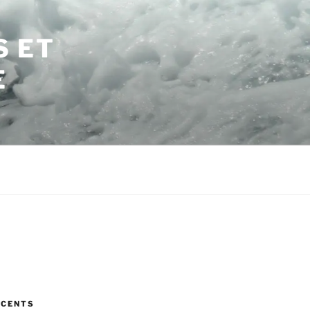
S ET
E
ÉCENTS