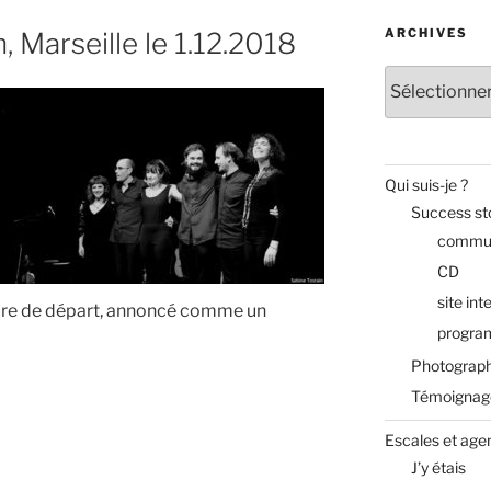
ARCHIVES
, Marseille le 1.12.2018
Archives
Qui suis-je ?
Success st
commun
CD
site int
rtoire de départ, annoncé comme un
progra
Photograph
Témoignag
Escales et age
J’y étais