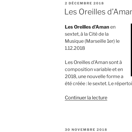
PUBLIÉ
2 DÉCEMBRE 2018
et
LE
Les Oreilles d’Aman
les
A
Les Oreilles d’Aman
en
cordés »
sextet, à la Cité de la
Musique (Marseille 1er) le
1.12.2018
Les Oreilles d’Aman sont à
composition variable et en
2018, une nouvelle forme a
été créée : le sextet. Le répe
de
Continuer la lecture
« Les
Oreilles
d’Aman,
Marseille
PUBLIÉ
30 NOVEMBRE 2018