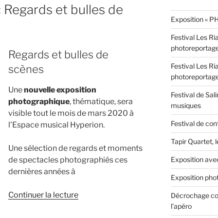
« Regards et bulles de
Exposition « PH
Festival Les Ri
photoreportag
Regards et bulles de
Festival Les Ri
scènes
photoreportag
Une
nouvelle exposition
Festival de Sali
photographique
, thématique, sera
musiques
visible tout le mois de mars 2020 à
Festival de con
l’Espace musical Hyperion.
Tapir Quartet, 
Une sélection de regards et moments
Exposition ave
de spectacles photographiés ces
dernières années à
Exposition phot
de
Continuer la lecture
Décrochage con
« Exposition
l’apéro
photo