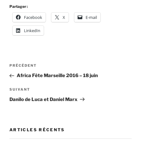
Partager :
Facebook
X
E-mail
LinkedIn
Navigation
Article
PRÉCÉDENT
de
précédent
Africa Fête Marseille 2016 – 18 juin
l’article
Article
SUIVANT
suivant
Danilo de Luca et Daniel Marx
ARTICLES RÉCENTS