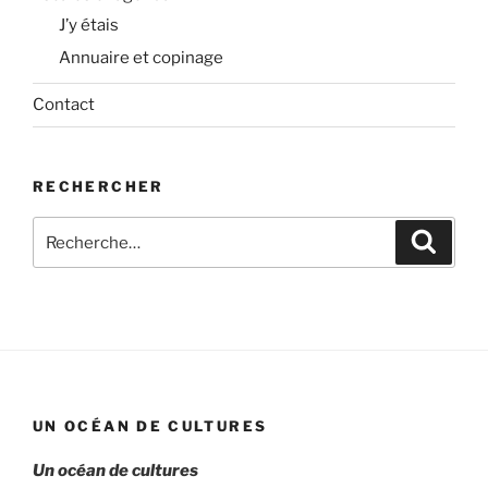
J’y étais
Annuaire et copinage
Contact
RECHERCHER
Recherche
Recher
pour
:
UN OCÉAN DE CULTURES
Un océan de cultures