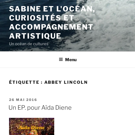
Aller
SABINE ET L'OCÉAN,
au
CURIOSITÉS ET
contenu
principal
ACCOMPAGNEMENT
ARTISTIQUE
Un océan de cultures
Menu
ÉTIQUETTE :
ABBEY LINCOLN
PUBLIÉ
26 MAI 2016
LE
Un EP. pour Aïda Diene