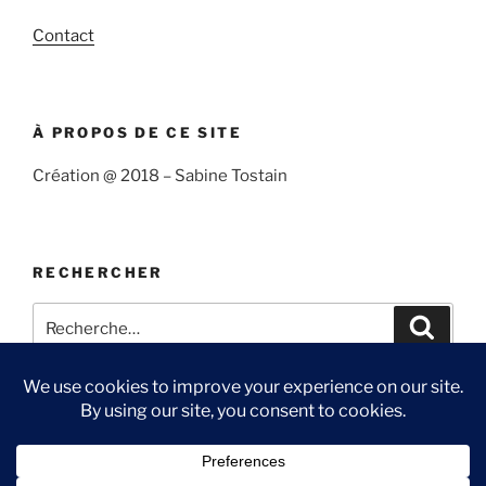
Contact
À PROPOS DE CE SITE
Création @ 2018 – Sabine Tostain
RECHERCHER
Recherche
Recher
pour
:
Suivre
Me
Ma
Contact
« Sabine
suivre
chaîne