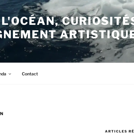
 L'OCÉAN, CURIOSITÉ
NEMENT ARTISTIQU
nda
Contact
ON
ARTICLES R