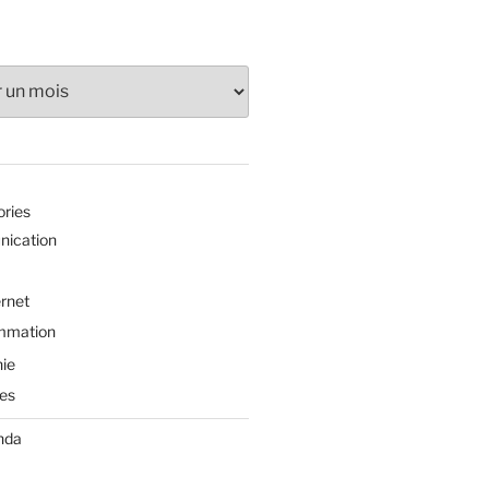
ories
ication
ernet
mmation
ie
es
nda