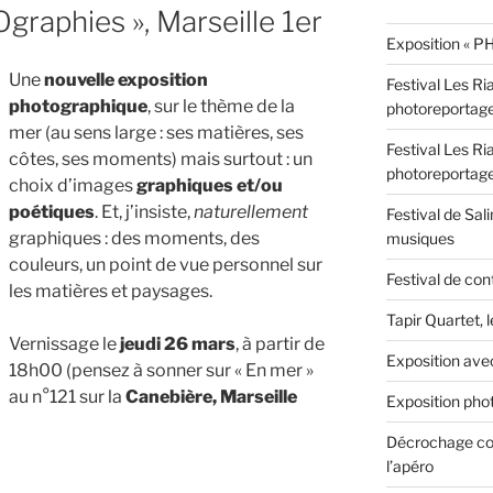
graphies », Marseille 1er
Exposition « PH
Une
nouvelle exposition
Festival Les Ri
photographique
, sur le thème de la
photoreportag
mer (au sens large : ses matières, ses
Festival Les Ri
côtes, ses moments) mais surtout : un
photoreportag
choix d’images
graphiques et/ou
poétiques
. Et, j’insiste,
naturellement
Festival de Sali
graphiques : des moments, des
musiques
couleurs, un point de vue personnel sur
Festival de con
les matières et paysages.
Tapir Quartet, 
Vernissage le
jeudi 26 mars
, à partir de
Exposition ave
18h00 (pensez à sonner sur « En mer »
au n°121 sur la
Canebière, Marseille
Exposition phot
Décrochage con
l’apéro