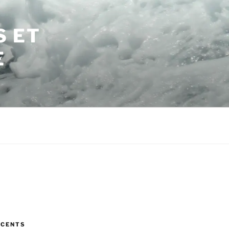
S ET
E
ÉCENTS