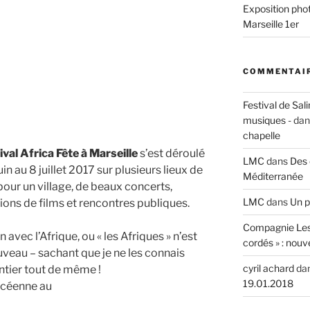
Exposition phot
Marseille 1er
n
phies »,
COMMENTAIR
Festival de Sali
musiques -
da
chapelle
ival Africa Fête à Marseille
s’est déroulé
LMC
dans
Des 
uin au 8 juillet 2017 sur plusieurs lieux de
Méditerranée
e pour un village, de beaux concerts,
LMC
dans
Un p
ions de films et rencontres publiques.
Compagnie Les
n avec l’Afrique, ou « les Afriques » n’est
cordés » : nouv
veau – sachant que je ne les connais
cyril achard
da
entier tout de même !
19.01.2018
lycéenne au