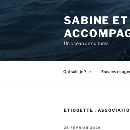
Aller
au
SABINE ET
contenu
principal
ACCOMPAG
Un océan de cultures
Qui suis-je ?
Escales et age
ÉTIQUETTE :
ASSOCIATI
PUBLIÉ
26 FÉVRIER 2026