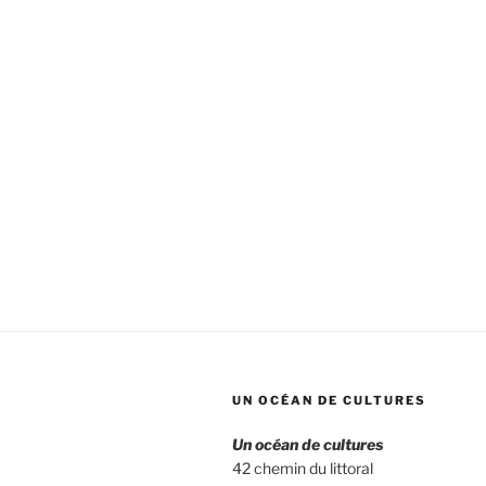
« Africa
Fête
Marseille
–
Le
Village
associatif,
le
18.2.2016 »
UN OCÉAN DE CULTURES
Un océan de cultures
42 chemin du littoral