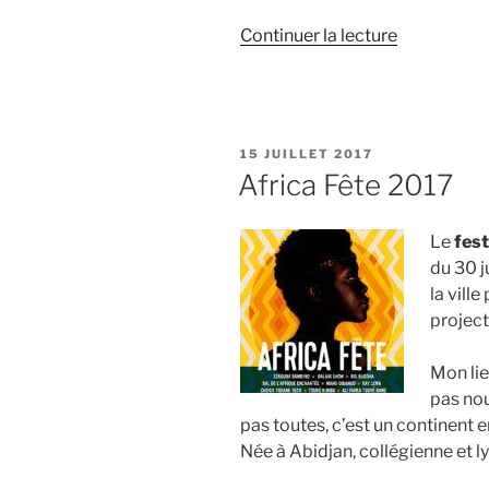
de
Continuer la lecture
« Expositio
« PHOTOgra
Marseille
1er »
PUBLIÉ
15 JUILLET 2017
LE
Africa Fête 2017
Le
fest
du 30 j
la vill
project
Mon lie
pas nou
pas toutes, c’est un continent 
Née à Abidjan, collégienne et 