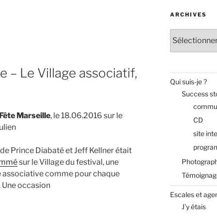
ARCHIVES
Archives
e – Le Village associatif,
Qui suis-je ?
Success st
commun
Fête Marseille
, le 18.06.2016 sur le
CD
ulien
site int
progra
de Prince Diabaté et Jeff Kellner était
Photograph
ammé
sur le Village du festival, une
e associative comme pour chaque
Témoignag
. Une occasion
Escales et age
J’y étais