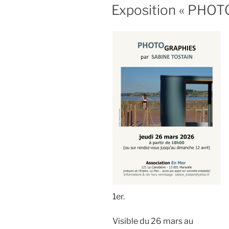
LE
Exposition « PHOTO
1er.
Visible du 26 mars au