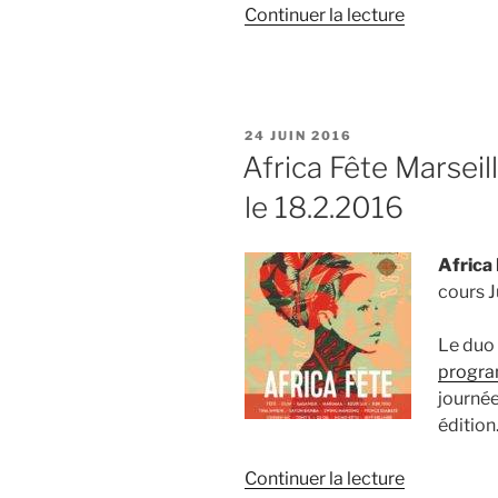
de
Continuer la lecture
« Africa
Fête
2017 »
PUBLIÉ
24 JUIN 2016
LE
Africa Fête Marseill
le 18.2.2016
Africa 
cours J
Le duo 
progr
journé
édition
de
Continuer la lecture