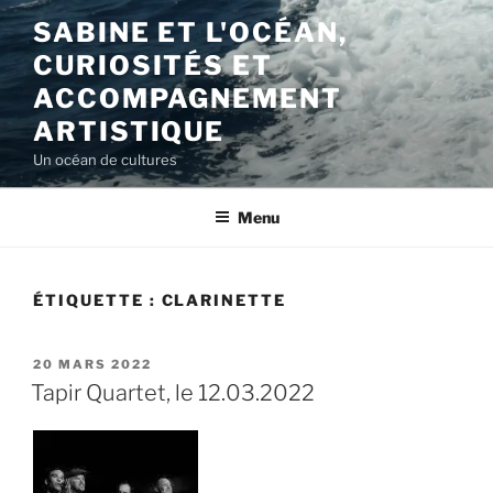
Aller
SABINE ET L'OCÉAN,
au
CURIOSITÉS ET
contenu
principal
ACCOMPAGNEMENT
ARTISTIQUE
Un océan de cultures
Menu
ÉTIQUETTE :
CLARINETTE
PUBLIÉ
20 MARS 2022
LE
Tapir Quartet, le 12.03.2022