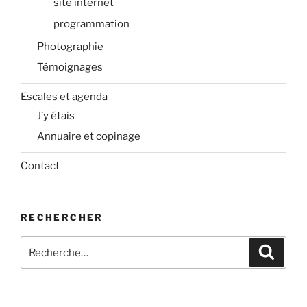
site internet
programmation
Photographie
Témoignages
Escales et agenda
J’y étais
Annuaire et copinage
Contact
RECHERCHER
Recherche
Recher
pour
: