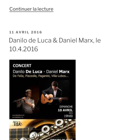
de
Continuer la lecture
« Un
nouveau
disque
PUBLIÉ
11 AVRIL 2016
LE
« Todo
Danilo de Luca & Daniel Marx, le
Mundo »
10.4.2016
pour
Antoinette
Trio
et
Téofilo
Chantre »