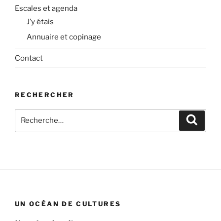
Escales et agenda
J’y étais
Annuaire et copinage
Contact
RECHERCHER
Recherche
Recher
pour
:
UN OCÉAN DE CULTURES