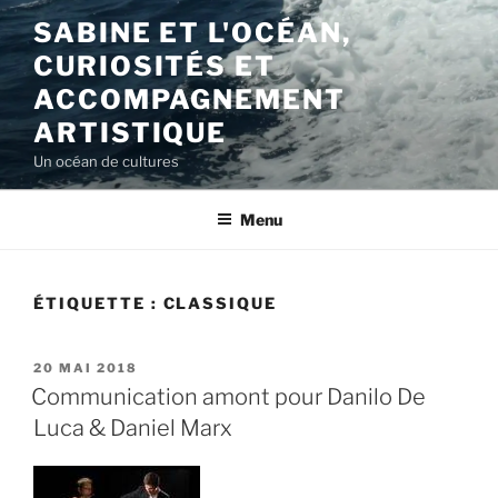
Aller
SABINE ET L'OCÉAN,
au
CURIOSITÉS ET
contenu
principal
ACCOMPAGNEMENT
ARTISTIQUE
Un océan de cultures
Menu
ÉTIQUETTE :
CLASSIQUE
PUBLIÉ
20 MAI 2018
LE
Communication amont pour Danilo De
Luca & Daniel Marx