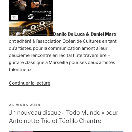
Danilo De Luca & Daniel Marx
ont adhéré à l’association Océan de Cultures en tant
qu’artistes, pour la communication amont à leur
deuxième rencontre en récital flûte traversière –
guitare classique à Marseille pour ses deux artistes
talentueux.
de
Continuer la lecture
« Communication
amont
pour
PUBLIÉ
25 MARS 2018
LE
Danilo
Un nouveau disque « Todo Mundo » pour
De
Antoinette Trio et Téofilo Chantre
Luca