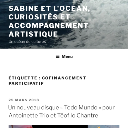
Aller
SABINE ET L'OCÉAN,
au
CURIOSITÉS ET
contenu
principal
ACCOMPAGNEMENT
ARTISTIQUE
Un océan de cultures
Menu
ÉTIQUETTE :
COFINANCEMENT
PARTICIPATIF
PUBLIÉ
25 MARS 2018
LE
Un nouveau disque « Todo Mundo » pour
Antoinette Trio et Téofilo Chantre