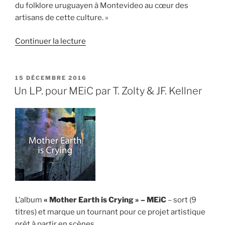
du folklore uruguayen à Montevideo au cœur des
artisans de cette culture. »
de
Continuer la lecture
« Un
documentaire
à
PUBLIÉ
15 DÉCEMBRE 2016
LE
soutenir
Un LP. pour MEiC par T. Zolty & JF. Kellner
sur
la
culture
« candombe » »
L’album
« Mother Earth is Crying » – MEiC
– sort (9
titres) et marque un tournant pour ce projet artistique
prêt à partir en scènes.