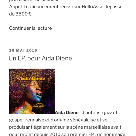
Appel à cofinancement réussi sur HelloAsso dépassé
de 3500 €
de
Continuer la lecture
« Un
LP.
pour
PUBLIÉ
26 MAI 2016
LE
MEiC
Un EP. pour Aïda Diene
par
T.
Zolty
&
JF.
Kellner »
Aïda Diene
, chanteuse jazz et
gospel, rennaise et d’origine sénégalaise et se
produisant également sur la scène marseillaise avait
pour projet depuis 2010 son premier EP. : un hommage