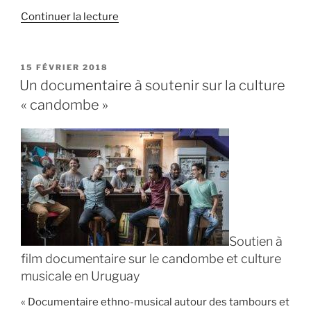
de
Continuer la lecture
« Un
nouveau
disque
PUBLIÉ
15 FÉVRIER 2018
LE
« Todo
Un documentaire à soutenir sur la culture
Mundo »
« candombe »
pour
Antoinette
Trio
et
Téofilo
Chantre »
Soutien à
film documentaire sur le candombe et culture
musicale en Uruguay
« Documentaire ethno-musical autour des tambours et