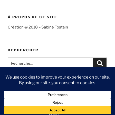
À PROPOS DE CE SITE
Création @ 2018 – Sabine Tostain
RECHERCHER
Recherche
Recher
pour
:
Suivre
Me
Ma
Contact
« Sabine
suivre
chaîne
et
sur
You
Fièrement propulsé par WordPress
l’océan »
Twitter
Tube