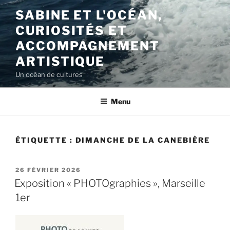
Aller
SABINE ET L'OCÉAN,
au
CURIOSITÉS ET
contenu
principal
ACCOMPAGNEMENT
ARTISTIQUE
Un océan de cultures
Menu
ÉTIQUETTE :
DIMANCHE DE LA CANEBIÈRE
PUBLIÉ
26 FÉVRIER 2026
LE
Exposition « PHOTOgraphies », Marseille
1er