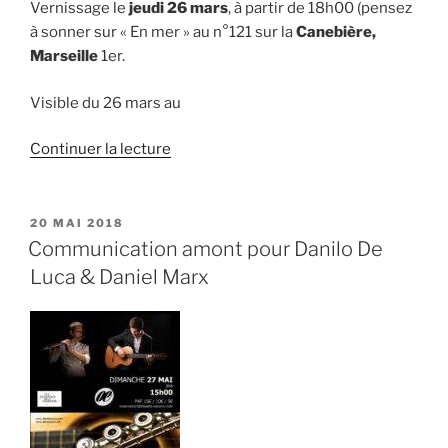
Vernissage le
jeudi 26 mars
, à partir de 18h00 (pensez
à sonner sur « En mer » au n°121 sur la
Canebière,
Marseille
1er.
Visible du 26 mars au
de
Continuer la lecture
« Exposition
« PHOTOgraphies »,
Marseille
PUBLIÉ
20 MAI 2018
LE
1er »
Communication amont pour Danilo De
Luca & Daniel Marx