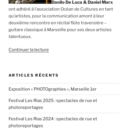
Danilo De Luca & Daniel Marx
ont adhéré à l’association Océan de Cultures en tant
qu’artistes, pour la communication amont à leur
deuxième rencontre en récital flûte traversière –
guitare classique à Marseille pour ses deux artistes
talentueux.
de
Continuer la lecture
« Communication
amont
pour
ARTICLES RÉCENTS
Danilo
De
Exposition « PHOTOgraphies », Marseille 1er
Luca
&
Festival Les Rias 2025 : spectacles de rue et
Daniel
photoreportages
Marx »
Festival Les Rias 2024 : spectacles de rue et
photoreportages