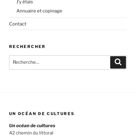
J’y étais
Annuaire et copinage
Contact
RECHERCHER
Recherche
Recher
pour
:
UN OCÉAN DE CULTURES
Un océan de cultures
42 chemin du littoral