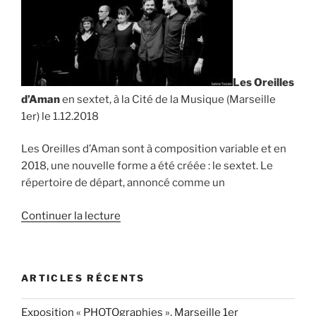
Les Oreilles
d’Aman
en sextet, à la Cité de la Musique (Marseille
1er) le 1.12.2018
Les Oreilles d’Aman sont à composition variable et en
2018, une nouvelle forme a été créée : le sextet. Le
répertoire de départ, annoncé comme un
de
Continuer la lecture
« Les
Oreilles
d’Aman,
ARTICLES RÉCENTS
Marseille
le
Exposition « PHOTOgraphies », Marseille 1er