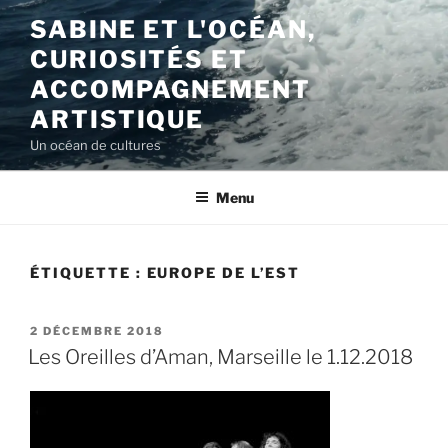
Aller
SABINE ET L'OCÉAN,
au
CURIOSITÉS ET
contenu
principal
ACCOMPAGNEMENT
ARTISTIQUE
Un océan de cultures
Menu
ÉTIQUETTE :
EUROPE DE L’EST
PUBLIÉ
2 DÉCEMBRE 2018
LE
Les Oreilles d’Aman, Marseille le 1.12.2018