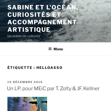
Aller
SABINE ET L'OCÉAN,
au
CURIOSITÉS ET
contenu
principal
ACCOMPAGNEMENT
ARTISTIQUE
Un océan de cultures
Menu
ÉTIQUETTE :
HELLOASSO
PUBLIÉ
15 DÉCEMBRE 2016
LE
Un LP. pour MEiC par T. Zolty & JF. Kellner