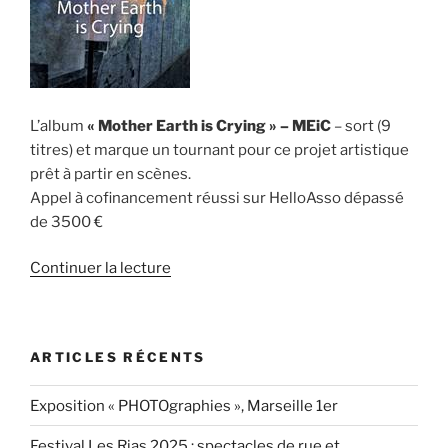
L’album
« Mother Earth is Crying » – MEiC
– sort (9
titres) et marque un tournant pour ce projet artistique
prêt à partir en scènes.
Appel à cofinancement réussi sur HelloAsso dépassé
de 3500 €
de
Continuer la lecture
« Un
LP.
pour
ARTICLES RÉCENTS
MEiC
par
Exposition « PHOTOgraphies », Marseille 1er
T.
Zolty
Festival Les Rias 2025 : spectacles de rue et