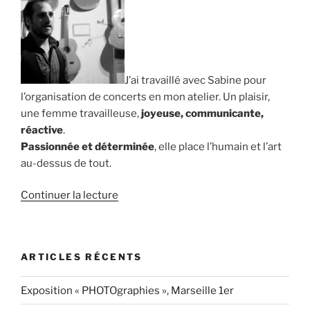
J’ai travaillé avec Sabine pour
l’organisation de concerts en mon atelier. Un plaisir,
une femme travailleuse,
joyeuse, communicante,
réactive
.
Passionnée et déterminée
, elle place l’humain et l’art
au-dessus de tout.
de
Continuer la lecture
« Yoann
Charbonnier
:
ARTICLES RÉCENTS
« Sabine
place
Exposition « PHOTOgraphies », Marseille 1er
l’humain