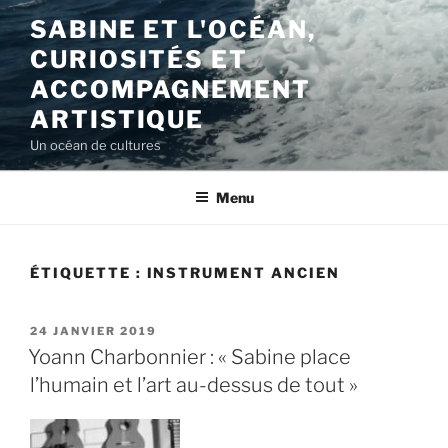
Aller
SABINE ET L'OCÉAN,
au
CURIOSITÉS ET
contenu
principal
ACCOMPAGNEMENT
ARTISTIQUE
Un océan de cultures
Menu
ÉTIQUETTE :
INSTRUMENT ANCIEN
PUBLIÉ
24 JANVIER 2019
LE
Yoann Charbonnier : « Sabine place
l’humain et l’art au-dessus de tout »