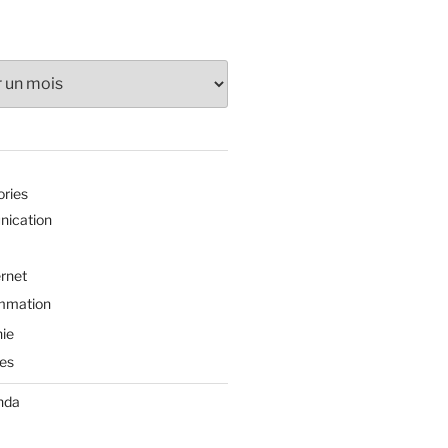
ories
ication
ernet
mmation
ie
es
nda