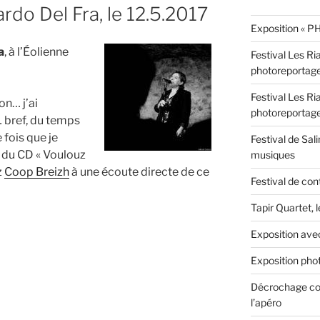
rdo Del Fra, le 12.5.2017
Exposition « PH
a
, à l’Éolienne
Festival Les Ri
photoreportag
Festival Les Ri
n… j’ai
photoreportag
… bref, du temps
 fois que je
Festival de Sali
e du CD « Voulouz
musiques
z
Coop Breizh
à une écoute directe de ce
Festival de con
Tapir Quartet, 
Exposition ave
Exposition phot
Décrochage con
l’apéro