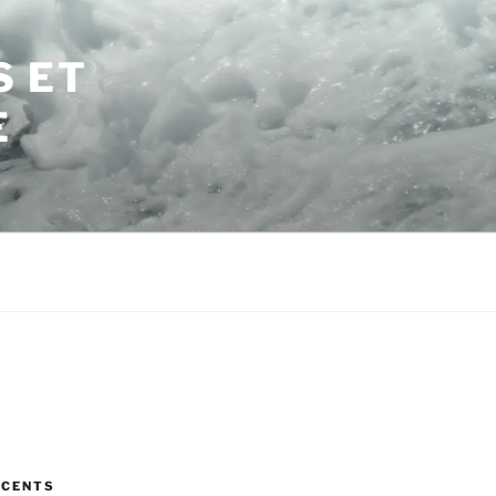
S ET
E
ÉCENTS