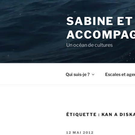
Aller
au
SABINE ET
contenu
principal
ACCOMPAG
Un océan de cultures
Qui suis-je ?
Escales et age
ÉTIQUETTE :
KAN A DISK
PUBLIÉ
12 MAI 2012