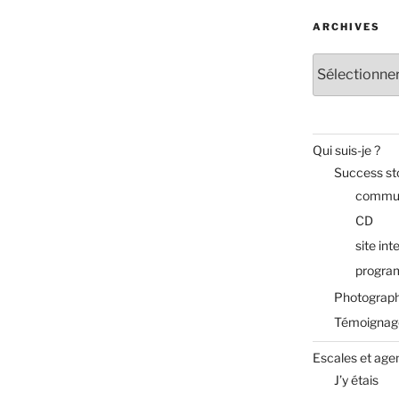
ARCHIVES
Archives
Qui suis-je ?
Success st
commun
CD
site int
progra
Photograph
Témoignag
Escales et age
J’y étais