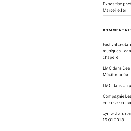
Exposition phot
Marseille 1er
COMMENTAIR
Festival de Sali
musiques -
da
chapelle
LMC
dans
Des 
Méditerranée
LMC
dans
Un p
Compagnie Les
cordés » : nouv
cyril achard
da
19.01.2018