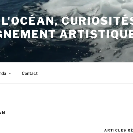
 L'OCÉAN, CURIOSITÉ
NEMENT ARTISTIQU
nda
Contact
AN
ARTICLES R