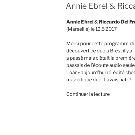
LE
Annie Ebrel & Ricca
Annie Ebrel
&
Riccardo Del Fr
(Marseille) le 12.5.2017
Merci pour cette programmatio
découvert ce duo à Brest il y a
a passé mais c’était la première
passais de l’écoute audio seul
Loar » aujourd’hui ré-édité che
magnifique duo. J’avais hâte !
de
Continuer la lecture
« Annie
Ebrel
&
Riccardo
Del