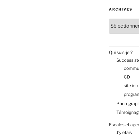
ARCHIVES
Archives
Qui suis-je ?
Success st
commun
CD
site int
progra
Photograph
Témoignag
Escales et age
J’y étais