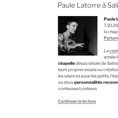
LE
Paule Latorre à Sali
Paule 
7.10.20
la chap
Partan
La
com
année l
chapelle
désacralisée de Salinel
leurs propres essais ou créati
les séances pour les petits, l’
ou deux
personnalités recon
conteuses/conteurs
de
Continuer la lecture
« Paule
Latorre