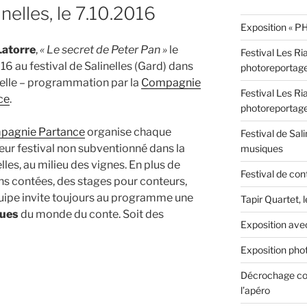
nelles, le 7.10.2016
Exposition « PH
Latorre
,
« Le secret de Peter Pan »
le
Festival Les Ri
16 au festival de Salinelles (Gard) dans
photoreportag
elle – programmation par la
Compagnie
Festival Les Ri
ce
.
photoreportag
pagnie Partance
organise chaque
Festival de Sali
eur festival non subventionné dans la
musiques
les, au milieu des vignes. En plus de
Festival de con
ons contées, des stages pour conteurs,
équipe invite toujours au programme une
Tapir Quartet, 
nues
du monde du conte. Soit des
Exposition ave
Exposition phot
Décrochage con
l’apéro