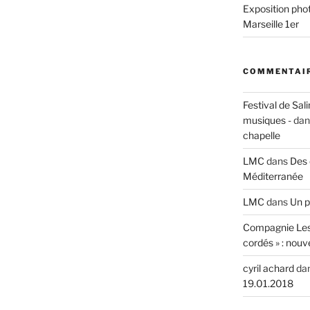
Exposition phot
Marseille 1er
COMMENTAIR
Festival de Sali
musiques -
da
chapelle
LMC
dans
Des 
Méditerranée
LMC
dans
Un p
Compagnie Les
cordés » : nouv
cyril achard
da
19.01.2018