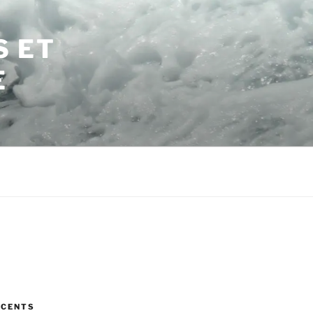
S ET
E
ÉCENTS