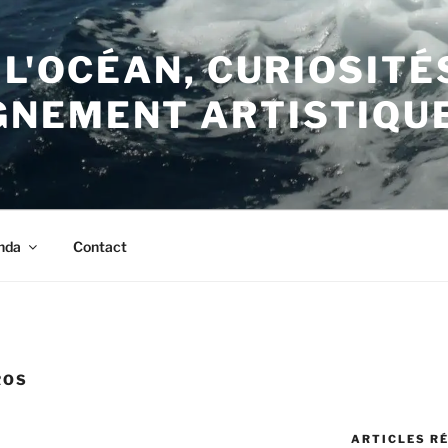
 L'OCÉAN, CURIOSITÉ
NEMENT ARTISTIQU
nda
Contact
ROS
ARTICLES R