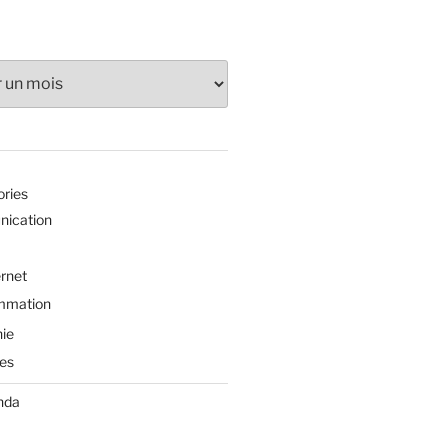
ories
ication
ernet
mmation
ie
es
nda