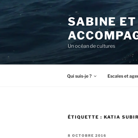
Aller
au
SABINE ET
contenu
principal
ACCOMPAG
Un océan de cultures
Qui suis-je ?
Escales et age
ÉTIQUETTE :
KATIA SUBI
PUBLIÉ
8 OCTOBRE 2016