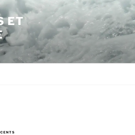
S ET
E
ÉCENTS