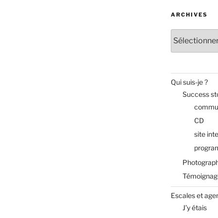
ARCHIVES
Archives
Qui suis-je ?
Success st
commun
CD
site int
progra
Photograph
Témoignag
Escales et age
J’y étais