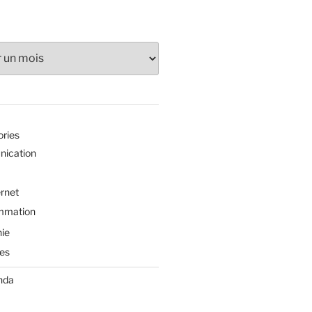
ories
ication
ernet
mmation
ie
es
nda