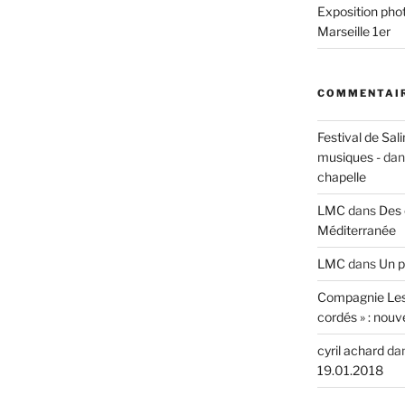
Exposition phot
Marseille 1er
COMMENTAIR
 » »
Festival de Sali
musiques -
da
chapelle
LMC
dans
Des 
Méditerranée
LMC
dans
Un p
Compagnie Les
cordés » : nouv
cyril achard
da
19.01.2018