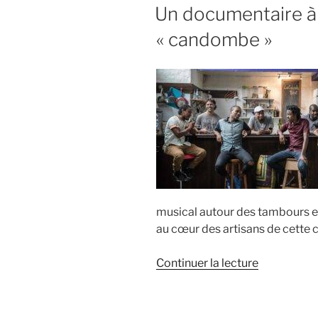
LE
Un documentaire à s
« candombe »
musical autour des tambours e
au cœur des artisans de cette cu
de
Continuer la lecture
« Un
documenta
à