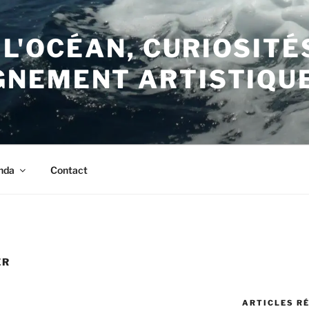
 L'OCÉAN, CURIOSITÉ
NEMENT ARTISTIQU
nda
Contact
ER
ARTICLES R