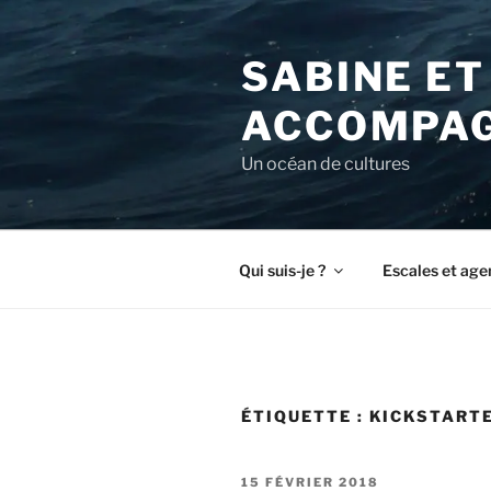
Aller
au
SABINE ET
contenu
principal
ACCOMPAG
Un océan de cultures
Qui suis-je ?
Escales et age
ÉTIQUETTE :
KICKSTART
PUBLIÉ
15 FÉVRIER 2018