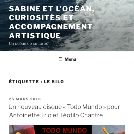
Aller
SABINE ET L'OCÉAN,
au
CURIOSITÉS ET
contenu
principal
ACCOMPAGNEMENT
ARTISTIQUE
Un océan de cultures
Menu
ÉTIQUETTE :
LE SILO
PUBLIÉ
25 MARS 2018
LE
Un nouveau disque « Todo Mundo » pour
Antoinette Trio et Téofilo Chantre