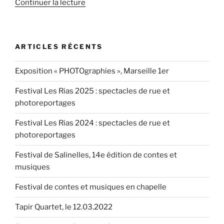
de
Continuer la lecture
« Un
nouveau
disque
ARTICLES RÉCENTS
« Todo
Mundo »
Exposition « PHOTOgraphies », Marseille 1er
pour
Antoinette
Festival Les Rias 2025 : spectacles de rue et
Trio
photoreportages
et
Téofilo
Festival Les Rias 2024 : spectacles de rue et
Chantre »
photoreportages
Festival de Salinelles, 14e édition de contes et
musiques
Festival de contes et musiques en chapelle
Tapir Quartet, le 12.03.2022