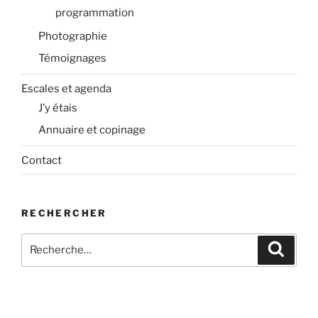
programmation
Photographie
Témoignages
Escales et agenda
J’y étais
Annuaire et copinage
Contact
RECHERCHER
Recherche
Recher
pour
: