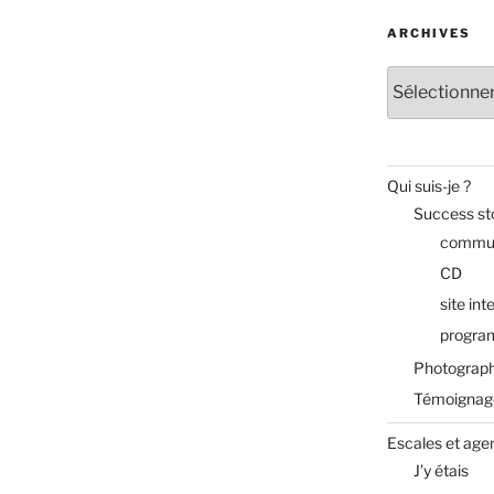
ARCHIVES
Archives
Qui suis-je ?
Success st
commun
CD
site int
progra
Photograph
Témoignag
Escales et age
J’y étais