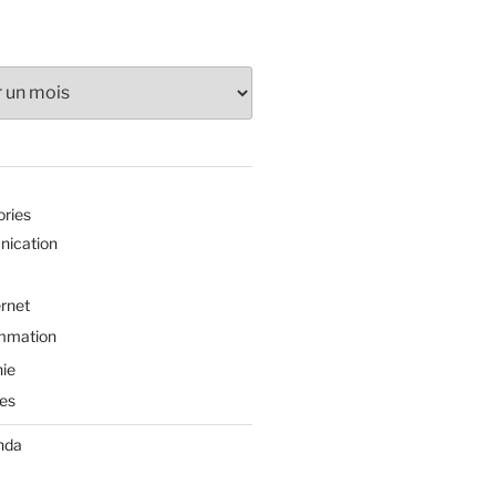
ories
ication
ernet
mmation
ie
es
nda