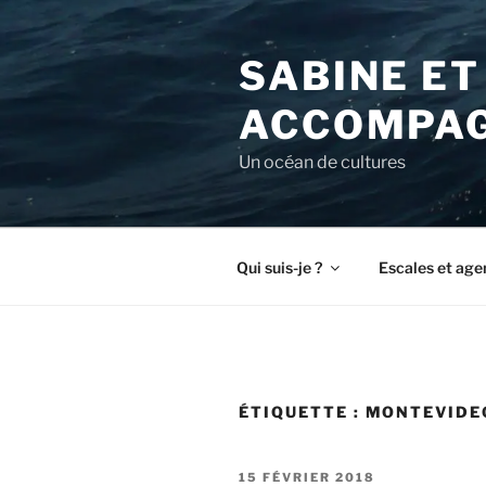
Aller
au
SABINE ET
contenu
principal
ACCOMPAG
Un océan de cultures
Qui suis-je ?
Escales et age
ÉTIQUETTE :
MONTEVIDE
PUBLIÉ
15 FÉVRIER 2018