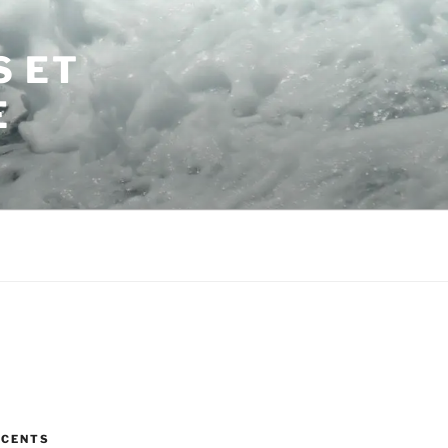
S ET
E
ÉCENTS