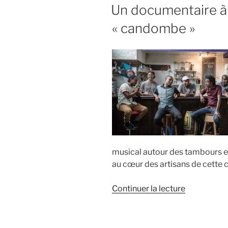
LE
Un documentaire à s
« candombe »
musical autour des tambours e
au cœur des artisans de cette cu
de
Continuer la lecture
« Un
documenta
à