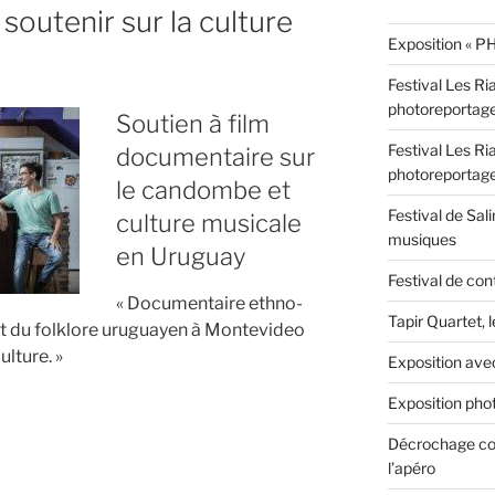
outenir sur la culture
Exposition « PH
Festival Les Ri
photoreportag
Soutien à film
Festival Les Ri
documentaire sur
photoreportag
le candombe et
Festival de Sali
culture musicale
musiques
en Uruguay
Festival de con
« Documentaire ethno-
Tapir Quartet, 
t du folklore uruguayen à Montevideo
lture. »
Exposition ave
Exposition phot
Décrochage con
ire
l’apéro