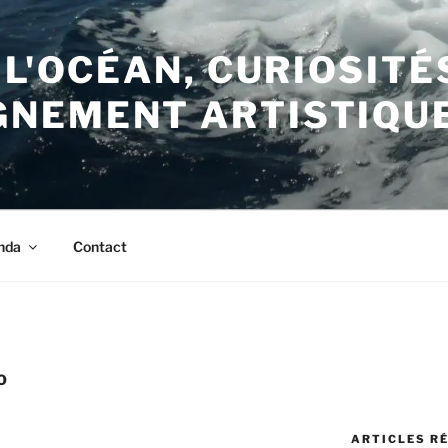
 L'OCÉAN, CURIOSITÉ
NEMENT ARTISTIQU
nda
Contact
O
ARTICLES R