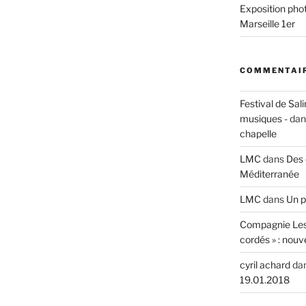
Exposition phot
Marseille 1er
COMMENTAIR
 » »
Festival de Sali
musiques -
da
chapelle
LMC
dans
Des 
Méditerranée
LMC
dans
Un p
Compagnie Les
cordés » : nouv
cyril achard
da
19.01.2018