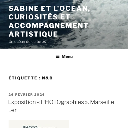
Aller
SABINE ET L'OCÉAN,
au
CURIOSITÉS ET
contenu
principal
ACCOMPAGNEMENT
ARTISTIQUE
Un océan de cultures
Menu
ÉTIQUETTE :
N&B
PUBLIÉ
26 FÉVRIER 2026
LE
Exposition « PHOTOgraphies », Marseille
1er