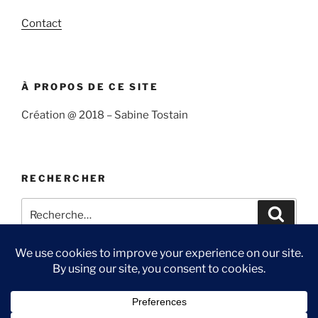
Contact
À PROPOS DE CE SITE
Création @ 2018 – Sabine Tostain
RECHERCHER
Recherche
Recher
pour
:
Suivre
Me
Ma
Contact
« Sabine
suivre
chaîne