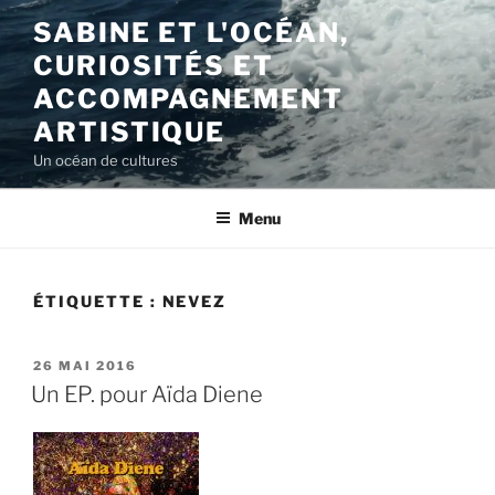
Aller
SABINE ET L'OCÉAN,
au
CURIOSITÉS ET
contenu
principal
ACCOMPAGNEMENT
ARTISTIQUE
Un océan de cultures
Menu
ÉTIQUETTE :
NEVEZ
PUBLIÉ
26 MAI 2016
LE
Un EP. pour Aïda Diene