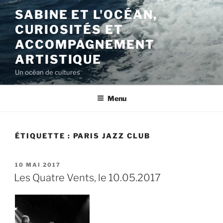
Aller
SABINE ET L'OCÉAN,
au
CURIOSITÉS ET
contenu
principal
ACCOMPAGNEMENT
ARTISTIQUE
Un océan de cultures
Menu
ÉTIQUETTE :
PARIS JAZZ CLUB
PUBLIÉ
10 MAI 2017
LE
Les Quatre Vents, le 10.05.2017