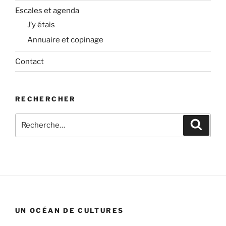
Escales et agenda
J’y étais
Annuaire et copinage
Contact
RECHERCHER
Recherche
Recher
pour
:
UN OCÉAN DE CULTURES