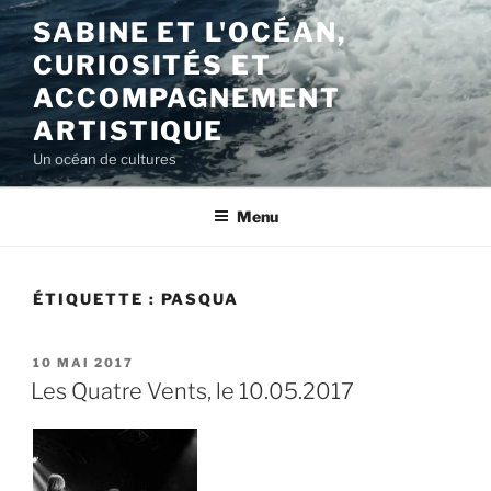
Aller
SABINE ET L'OCÉAN,
au
CURIOSITÉS ET
contenu
principal
ACCOMPAGNEMENT
ARTISTIQUE
Un océan de cultures
Menu
ÉTIQUETTE :
PASQUA
PUBLIÉ
10 MAI 2017
LE
Les Quatre Vents, le 10.05.2017