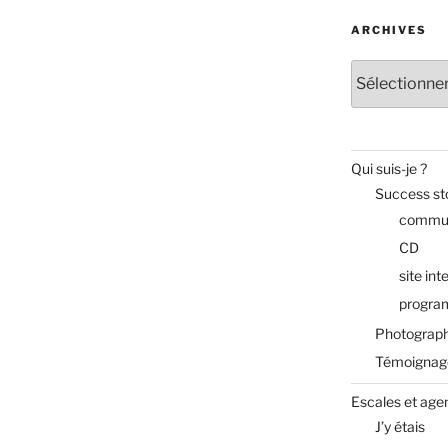
ARCHIVES
Archives
Qui suis-je ?
Success st
commun
CD
site int
progra
Photograph
Témoignag
Escales et age
J’y étais