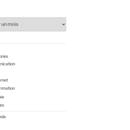
ories
ication
ernet
mmation
ie
es
nda