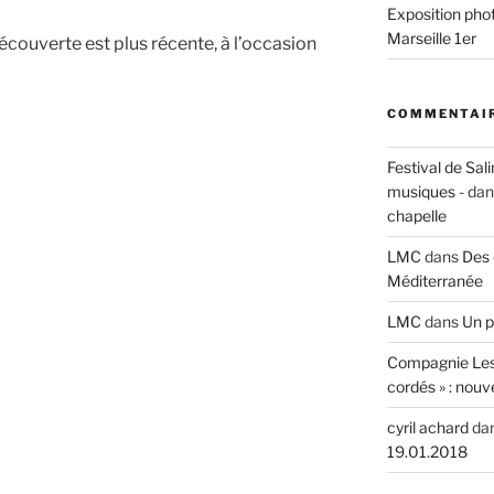
Exposition phot
Marseille 1er
écouverte est plus récente, à l’occasion
COMMENTAIR
Festival de Sali
musiques -
da
chapelle
LMC
dans
Des 
Méditerranée
LMC
dans
Un p
Compagnie Les
cordés » : nouv
cyril achard
da
19.01.2018