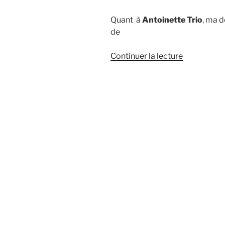
Quant à
Antoinette Trio
, ma d
de
de
Continuer la lecture
« Un
nouveau
disque
« Todo
Mundo »
pour
Antoinette
Trio
et
Téofilo
Chantre »