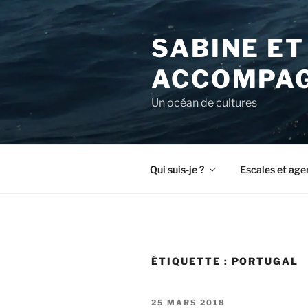
Aller
au
SABINE ET
contenu
principal
ACCOMPAG
Un océan de cultures
Qui suis-je ?
Escales et age
ÉTIQUETTE :
PORTUGAL
PUBLIÉ
25 MARS 2018