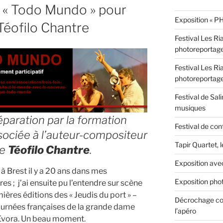
 « Todo Mundo » pour
Exposition « PH
Téofilo Chantre
Festival Les Ri
photoreportag
Festival Les Ri
photoreportag
Festival de Sali
musiques
paration par la formation
Festival de con
sociée à l’auteur-compositeur
Tapir Quartet, 
ne
Téofilo Chantre
.
Exposition ave
à Brest il y a 20 ans dans mes
Exposition phot
es ; j’ai ensuite pu l’entendre sur scène
ères éditions des « Jeudis du port » –
Décrochage con
ournées françaises de la grande dame
l’apéro
 Evora. Un beau moment.