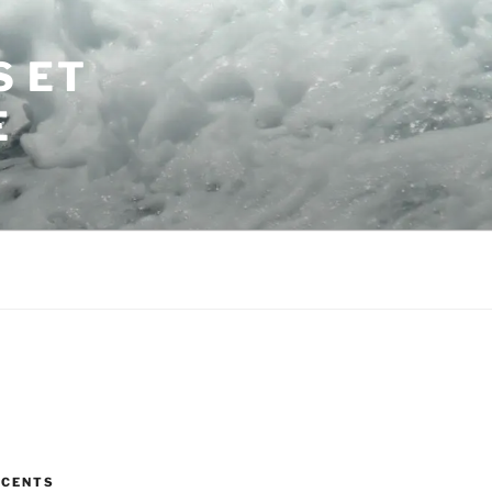
S ET
E
ÉCENTS