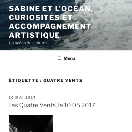
Aller
SABINE ET L'OCÉAN,
au
CURIOSITÉS ET
contenu
principal
ACCOMPAGNEMENT
ARTISTIQUE
Un océan de cultures
Menu
ÉTIQUETTE :
QUATRE VENTS
PUBLIÉ
10 MAI 2017
LE
Les Quatre Vents, le 10.05.2017