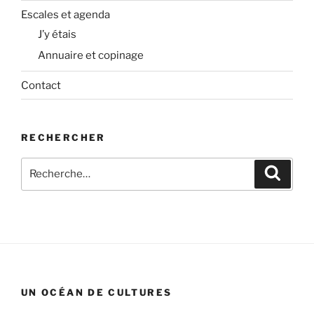
Escales et agenda
J’y étais
Annuaire et copinage
Contact
RECHERCHER
Recherche
Recher
pour
:
UN OCÉAN DE CULTURES