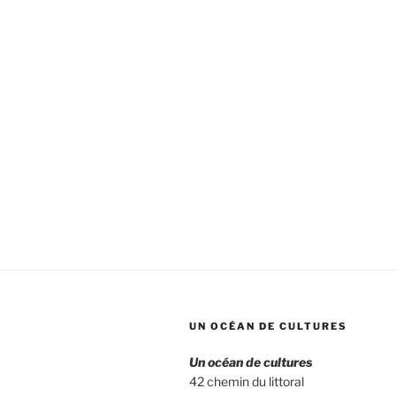
et
Sheinka,
spectacle
conte
tzigane
et
musiques…
UN OCÉAN DE CULTURES
Un océan de cultures
42 chemin du littoral