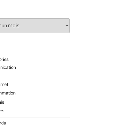
ories
ication
ernet
mmation
ie
es
nda