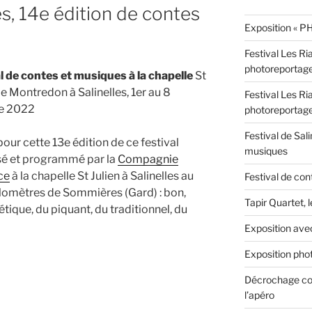
es, 14e édition de contes
Exposition « PH
Festival Les Ri
photoreportag
l de contes et musiques à la chapelle
St
de Montredon à Salinelles, 1er au 8
Festival Les Ri
e 2022
photoreportag
Festival de Sali
pour cette 13e édition de ce festival
musiques
sé et programmé par la
Compagnie
ce
à la chapelle St Julien à Salinelles au
Festival de con
ilomètres de Sommières (Gard) : bon,
Tapir Quartet, 
tique, du piquant, du traditionnel, du
Exposition ave
Exposition phot
Décrochage con
l’apéro