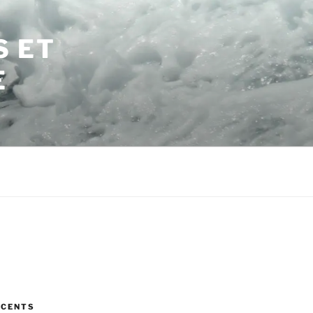
S ET
E
ÉCENTS