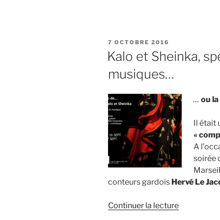
« Paule
Latorre
à
Salinelles,
PUBLIÉ
7 OCTOBRE 2016
le
LE
Kalo et Sheinka, sp
7.10.2016 »
musiques…
…
ou la
Il étai
« comp
A l’occ
soirée
Marseil
conteurs gardois
Hervé Le Jac
de
Continuer la lecture
« Kalo