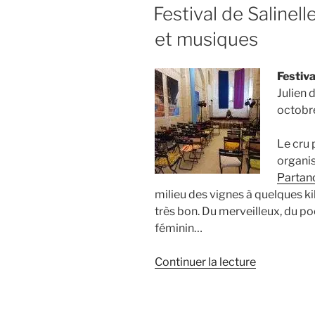
LE
Festival de Salinell
et musiques
Festiva
Julien 
octobr
Le cru 
organi
Partan
milieu des vignes à quelques k
très bon. Du merveilleux, du poé
féminin…
de
Continuer la lecture
« Festival
de
Salinelles,