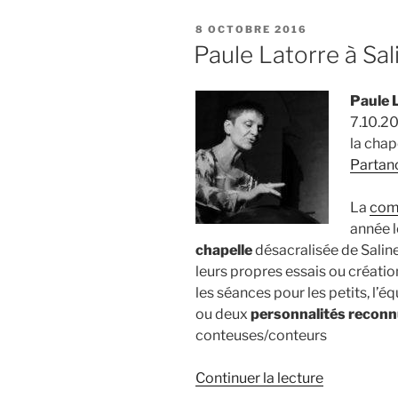
14e
PUBLIÉ
8 OCTOBRE 2016
édition
LE
Paule Latorre à Sali
de
contes
Paule 
et
7.10.20
musiques »
la chap
Partan
La
com
année l
chapelle
désacralisée de Salinel
leurs propres essais ou créati
les séances pour les petits, l’
ou deux
personnalités recon
conteuses/conteurs
de
Continuer la lecture