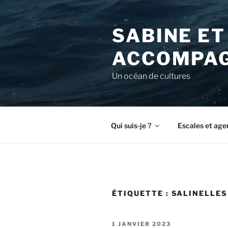
Aller
au
SABINE ET
contenu
principal
ACCOMPAG
Un océan de cultures
Qui suis-je ?
Escales et age
ÉTIQUETTE :
SALINELLES
PUBLIÉ
1 JANVIER 2023