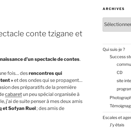
ARCHIVES
Archives
ectacle conte tzigane et
Qui suis-je ?
Success st
 naissance d’u
n spectacle de contes
.
commun
CD
t une fois… des
rencontres qui
tent »
et des ondes qui se propagent…
site int
asion des préparatifs de la première
progra
 de
cabaret
un peu spécial organisée à
Photograph
le, j’ai de suite penser à mes deux amis
Témoignag
q et Sofyan Ruel
; des amis de
Escales et age
J’y étais