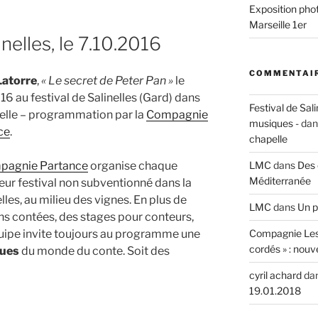
Exposition phot
Marseille 1er
nelles, le 7.10.2016
COMMENTAIR
Latorre
,
« Le secret de Peter Pan »
le
16 au festival de Salinelles (Gard) dans
Festival de Sali
elle – programmation par la
Compagnie
musiques -
da
ce
.
chapelle
LMC
dans
Des 
pagnie Partance
organise chaque
Méditerranée
eur festival non subventionné dans la
les, au milieu des vignes. En plus de
LMC
dans
Un p
ons contées, des stages pour conteurs,
Compagnie Les
équipe invite toujours au programme une
cordés » : nouv
nues
du monde du conte. Soit des
cyril achard
da
19.01.2018