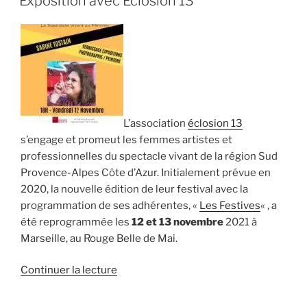
Exposition avec Eclosion 13
:
spectacles
de
rue
et
photoreportages »
L’association
éclosion 13
s’engage et promeut les femmes artistes et
professionnelles du spectacle vivant de la région Sud
Provence-Alpes Côte d’Azur. Initialement prévue en
2020, la nouvelle édition de leur festival avec la
programmation de ses adhérentes, «
Les Festives
« , a
été reprogrammée les
12 et 13 novembre
2021 à
Marseille, au Rouge Belle de Mai.
de
Continuer la lecture
« Exposition
avec