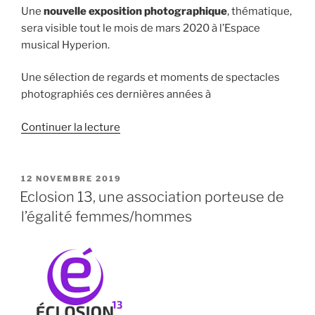
Une
nouvelle exposition photographique
, thématique,
sera visible tout le mois de mars 2020 à l’Espace
musical Hyperion.
Une sélection de regards et moments de spectacles
photographiés ces dernières années à
de
Continuer la lecture
« Exposition
photo
:
PUBLIÉ
12 NOVEMBRE 2019
LE
« Regards
Eclosion 13, une association porteuse de
et
l’égalité femmes/hommes
bulles
de
scènes » »