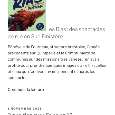
Les Rias : des spectacles
de rue en Sud Finistère
Bénévole du
Fourneau
, structure brestoise, l’année
précédente sur Quimperlé et la Communauté de
communes sur des missions très variées, j’en avais
profité pour prendre quelques images du « off » : celles
et ceux qui s’activent avant, pendant et après les
spectacles.
de
Continuer la lecture
« Festival
Les
Rias
PUBLIÉ
1 NOVEMBRE 2021
LE
2024