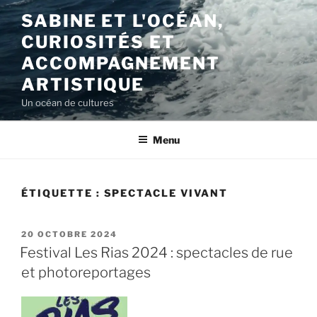
Aller
SABINE ET L'OCÉAN,
au
CURIOSITÉS ET
contenu
principal
ACCOMPAGNEMENT
ARTISTIQUE
Un océan de cultures
Menu
ÉTIQUETTE :
SPECTACLE VIVANT
PUBLIÉ
20 OCTOBRE 2024
LE
Festival Les Rias 2024 : spectacles de rue
et photoreportages