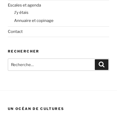
Escales et agenda
J’y étais
Annuaire et copinage
Contact
RECHERCHER
Recherche
Recher
pour
:
UN OCÉAN DE CULTURES