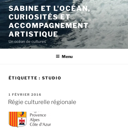
Aller
SABINE ET L'OCÉAN,
au
CURIOSITÉS ET
contenu
principal
ACCOMPAGNEMENT
ARTISTIQUE
Un océan de cultures
Menu
ÉTIQUETTE :
STUDIO
PUBLIÉ
1 FÉVRIER 2016
LE
Régie culturelle régionale