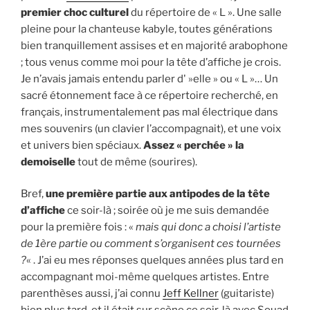
premier choc culturel
du répertoire de « L ». Une salle
pleine pour la chanteuse kabyle, toutes générations
bien tranquillement assises et en majorité arabophone
; tous venus comme moi pour la tête d’affiche je crois.
Je n’avais jamais entendu parler d' »elle » ou « L »… Un
sacré étonnement face à ce répertoire recherché, en
français, instrumentalement pas mal électrique dans
mes souvenirs (un clavier l’accompagnait), et une voix
et univers bien spéciaux.
Assez « perchée » la
demoiselle
tout de même (sourires).
Bref,
une première partie aux antipodes de la tête
d’affiche
ce soir-là ; soirée où je me suis demandée
pour la première fois : «
mais qui donc a choisi l’artiste
de 1ère partie ou comment s’organisent ces tournées
?
« . J’ai eu mes réponses quelques années plus tard en
accompagnant moi-même quelques artistes. Entre
parenthèses aussi, j’ai connu
Jeff Kellner
(guitariste)