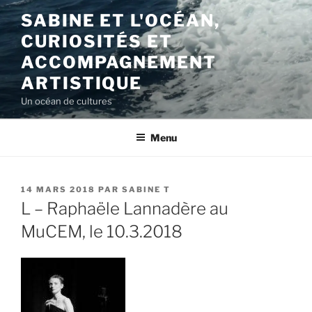
Aller
SABINE ET L'OCÉAN,
au
CURIOSITÉS ET
contenu
principal
ACCOMPAGNEMENT
ARTISTIQUE
Un océan de cultures
Menu
PUBLIÉ
14 MARS 2018
PAR
SABINE T
LE
L – Raphaële Lannadère au
MuCEM, le 10.3.2018