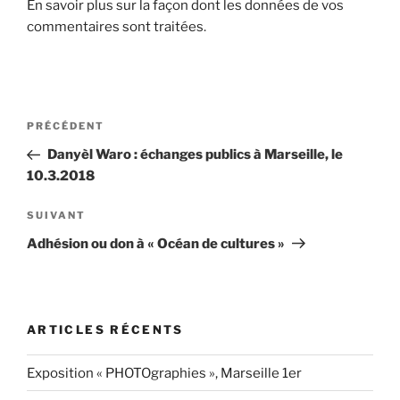
En savoir plus sur la façon dont les données de vos
commentaires sont traitées
.
Navigation
Article
PRÉCÉDENT
de
précédent
Danyèl Waro : échanges publics à Marseille, le
l’article
10.3.2018
Article
SUIVANT
suivant
Adhésion ou don à « Océan de cultures »
ARTICLES RÉCENTS
Exposition « PHOTOgraphies », Marseille 1er