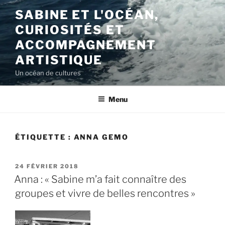
Aller
SABINE ET L'OCÉAN,
au
CURIOSITÉS ET
contenu
principal
ACCOMPAGNEMENT
ARTISTIQUE
Un océan de cultures
Menu
ÉTIQUETTE :
ANNA GEMO
PUBLIÉ
24 FÉVRIER 2018
LE
Anna : « Sabine m’a fait connaître des
groupes et vivre de belles rencontres »