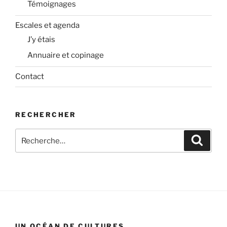
Témoignages
Escales et agenda
J’y étais
Annuaire et copinage
Contact
RECHERCHER
Recherche
Recher
pour
:
UN OCÉAN DE CULTURES