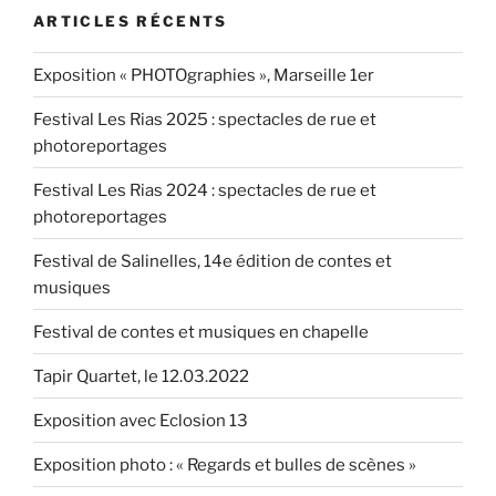
« Sabine
ARTICLES RÉCENTS
m’a
fait
Exposition « PHOTOgraphies », Marseille 1er
connaître
des
Festival Les Rias 2025 : spectacles de rue et
groupes
photoreportages
et
vivre
Festival Les Rias 2024 : spectacles de rue et
de
photoreportages
belles
Festival de Salinelles, 14e édition de contes et
rencontres » »
musiques
Festival de contes et musiques en chapelle
Tapir Quartet, le 12.03.2022
Exposition avec Eclosion 13
Exposition photo : « Regards et bulles de scènes »