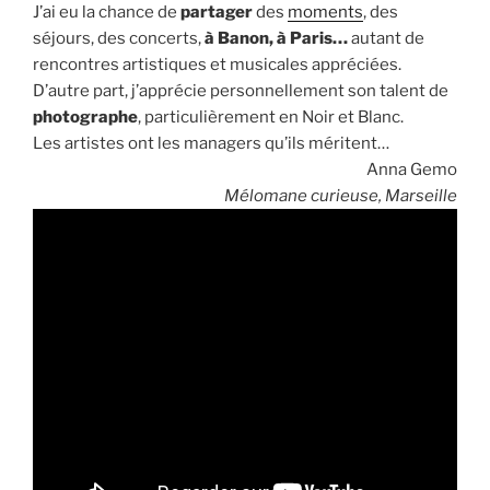
J’ai eu la chance de
partager
des
moments
, des
séjours, des concerts,
à Banon, à Paris…
autant de
rencontres artistiques et musicales appréciées.
D’autre part, j’apprécie personnellement son talent de
photographe
, particulièrement en Noir et Blanc.
Les artistes ont les managers qu’ils méritent…
Anna Gemo
Mélomane curieuse, Marseille