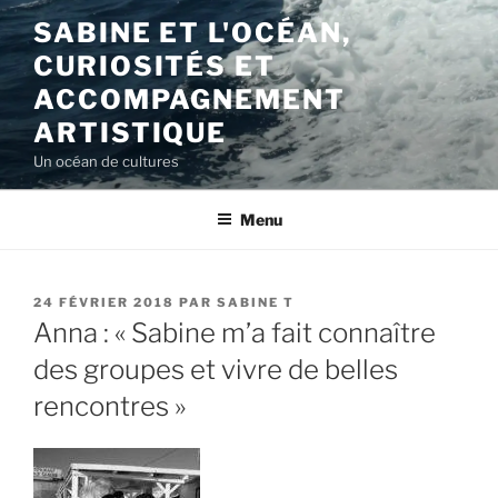
Aller
SABINE ET L'OCÉAN,
au
CURIOSITÉS ET
contenu
principal
ACCOMPAGNEMENT
ARTISTIQUE
Un océan de cultures
Menu
PUBLIÉ
24 FÉVRIER 2018
PAR
SABINE T
LE
Anna : « Sabine m’a fait connaître
des groupes et vivre de belles
rencontres »