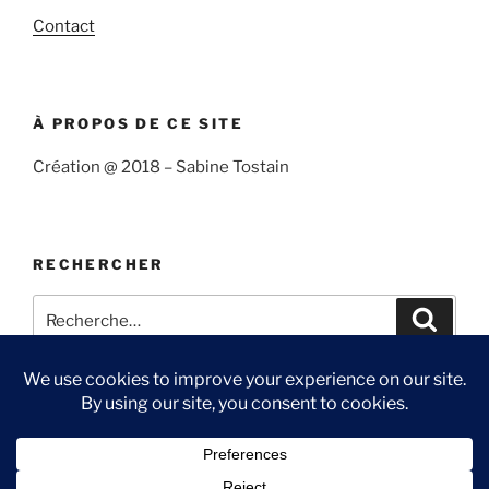
Contact
À PROPOS DE CE SITE
Création @ 2018 – Sabine Tostain
RECHERCHER
Recherche
Recher
pour
:
Confidentialité et cookies : ce site utilise des cookies. En continuant à
utiliser ce site Web, vous acceptez leur utilisation.
Suivre
Me
Ma
Contact
Pour en savoir plus, notamment sur la façon de contrôler les cookies,
« Sabine
suivre
chaîne
consultez :
Politique relative aux cookies