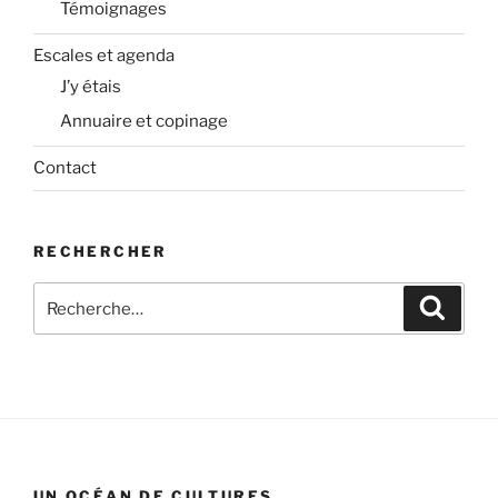
Témoignages
Escales et agenda
J’y étais
Annuaire et copinage
Contact
RECHERCHER
Recherche
Recher
pour
:
UN OCÉAN DE CULTURES