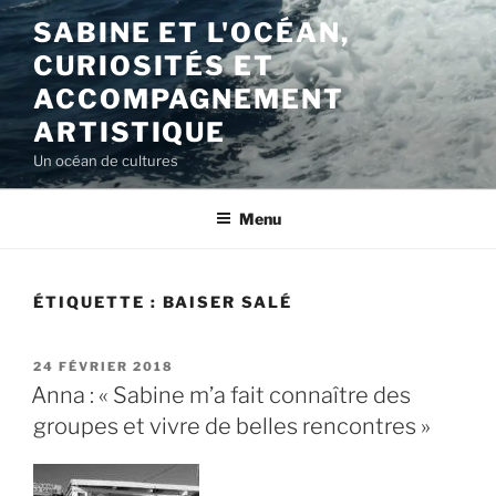
Aller
SABINE ET L'OCÉAN,
au
CURIOSITÉS ET
contenu
principal
ACCOMPAGNEMENT
ARTISTIQUE
Un océan de cultures
Menu
ÉTIQUETTE :
BAISER SALÉ
PUBLIÉ
24 FÉVRIER 2018
LE
Anna : « Sabine m’a fait connaître des
groupes et vivre de belles rencontres »