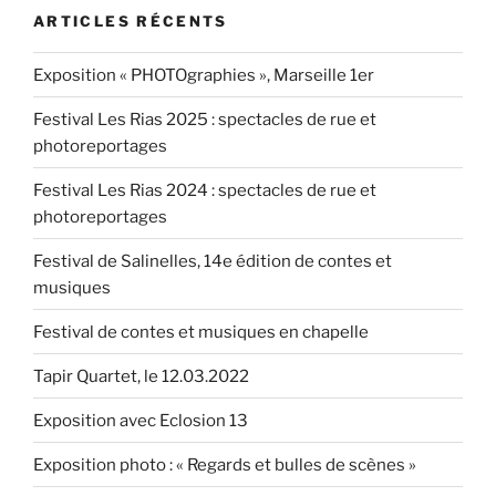
« Sabine
ARTICLES RÉCENTS
m’a
fait
Exposition « PHOTOgraphies », Marseille 1er
connaître
des
Festival Les Rias 2025 : spectacles de rue et
groupes
photoreportages
et
vivre
Festival Les Rias 2024 : spectacles de rue et
de
photoreportages
belles
Festival de Salinelles, 14e édition de contes et
rencontres » »
musiques
Festival de contes et musiques en chapelle
Tapir Quartet, le 12.03.2022
Exposition avec Eclosion 13
Exposition photo : « Regards et bulles de scènes »