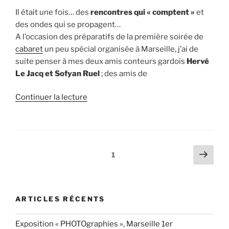
Il était une fois… des
rencontres qui « comptent »
et
des ondes qui se propagent…
A l’occasion des préparatifs de la première soirée de
cabaret
un peu spécial organisée à Marseille, j’ai de
suite penser à mes deux amis conteurs gardois
Hervé
Le Jacq et Sofyan Ruel
; des amis de
de
Continuer la lecture
« Kalo
et
Sheinka,
spectacle
Pagination
Page
Page
1
conte
suiv
des
tzigane
publications
et
musiques… »
ARTICLES RÉCENTS
Exposition « PHOTOgraphies », Marseille 1er