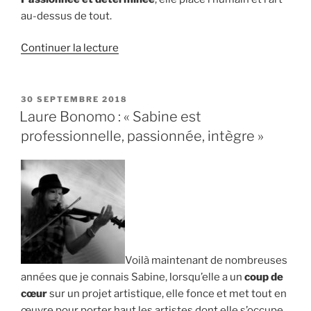
au-dessus de tout.
de
Continuer la lecture
« Yoann
Charbonnier
:
PUBLIÉ
30 SEPTEMBRE 2018
LE
« Sabine
Laure Bonomo : « Sabine est
place
professionnelle, passionnée, intègre »
l’humain
et
l’art
au-
dessus
de
tout » »
Voilà maintenant de nombreuses
années que je connais Sabine, lorsqu’elle a un
coup de
cœur
sur un projet artistique, elle fonce et met tout en
œuvre pour porter haut les artistes dont elle s’occupe.