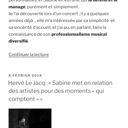
personnalités, et Sabine en est une, qui
la défend et la
manage
, purement et simplement.
Je l’ai découverte lors d’un concert , il y a quelques
années déjà… elle m’a intéressée par sa simplicité et
sa sincérité d’accueil, et j’ai pu, en parlant, faire la
connaissance de son
professionnalisme musical
diversifié
.
de
Continuer la lecture
« Anna
:
« Sabine
PUBLIÉ
8 FÉVRIER 2018
LE
m’a
Hervé Le Jacq : « Sabine met en relation
fait
des artistes pour des moments « qui
connaître
comptent » «
des
groupes
et
vivre