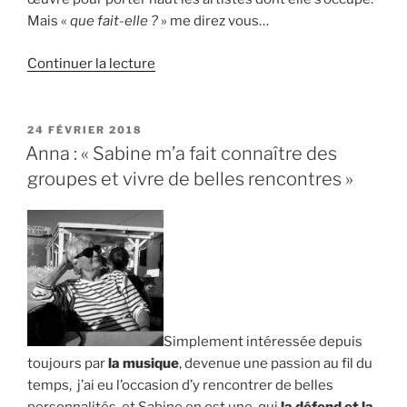
Mais «
que fait-elle ?
» me direz vous…
de
Continuer la lecture
« Laure
Bonomo
:
PUBLIÉ
24 FÉVRIER 2018
LE
« Sabine
Anna : « Sabine m’a fait connaître des
est
groupes et vivre de belles rencontres »
professionnelle,
passionnée,
intègre » »
Simplement intéressée depuis
toujours par
la musique
, devenue une passion au fil du
temps, j’ai eu l’occasion d’y rencontrer de belles