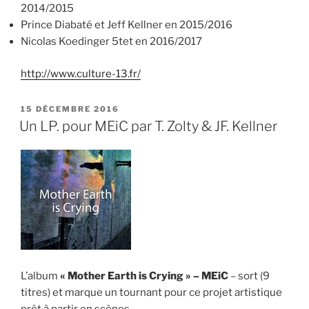
2014/2015
Prince Diabaté et Jeff Kellner en 2015/2016
Nicolas Koedinger 5tet en 2016/2017
http://www.culture-13.fr/
PUBLIÉ
15 DÉCEMBRE 2016
LE
Un LP. pour MEiC par T. Zolty & JF. Kellner
L’album
« Mother Earth is Crying » – MEiC
– sort (9
titres) et marque un tournant pour ce projet artistique