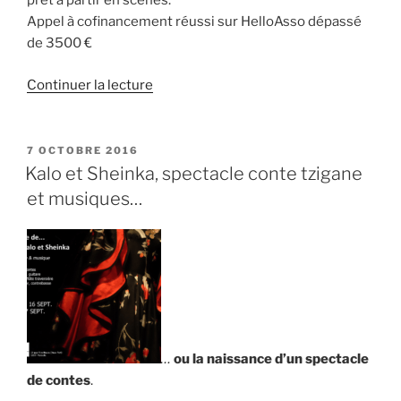
prêt à partir en scènes.
Appel à cofinancement réussi sur HelloAsso dépassé
de 3500 €
de
Continuer la lecture
« Un
LP.
pour
PUBLIÉ
7 OCTOBRE 2016
LE
MEiC
Kalo et Sheinka, spectacle conte tzigane
par
et musiques…
T.
Zolty
&
JF.
Kellner »
…
ou la naissance d’u
n spectacle
de contes
.