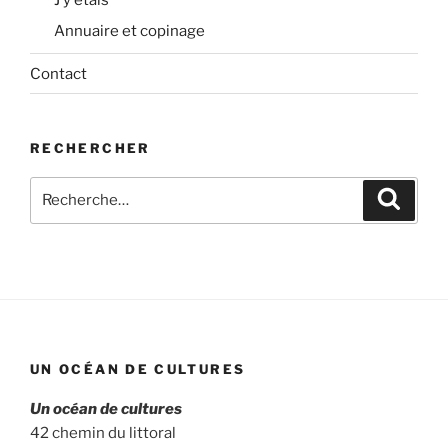
J’y étais
Annuaire et copinage
Contact
RECHERCHER
Recherche
Recher
pour
:
UN OCÉAN DE CULTURES
Un océan de cultures
42 chemin du littoral