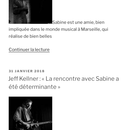
de
belles
rencontres » »
Sabine est une amie, bien
impliquée dans le monde musical à Marseille, qui
réalise de bien belles
de
Continuer la lecture
« Hervé
Le
Jacq
PUBLIÉ
31 JANVIER 2018
LE
:
Jeff Kellner : « La rencontre avec Sabine a
« Sabine
été déterminante »
met
en
relation
des
artistes
pour