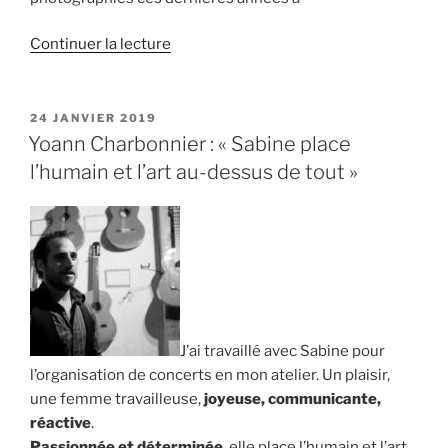
de
Continuer la lecture
« Exposition
photo
:
PUBLIÉ
24 JANVIER 2019
LE
« Regards
Yoann Charbonnier : « Sabine place
et
l’humain et l’art au-dessus de tout »
bulles
de
scènes » »
J’ai travaillé avec Sabine pour
l’organisation de concerts en mon atelier. Un plaisir,
une femme travailleuse,
joyeuse, communicante,
réactive
.
Passionnée et déterminée
, elle place l’humain et l’art