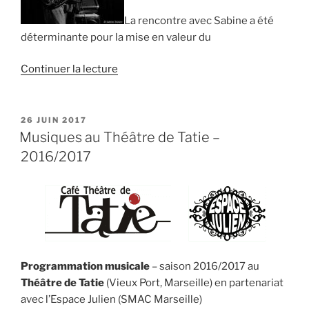
des
La rencontre avec Sabine a été
moments
déterminante pour la mise en valeur du
« qui
comptent »
de
Continuer la lecture
« »
« Jeff
Kellner
:
PUBLIÉ
26 JUIN 2017
LE
« La
Musiques au Théâtre de Tatie –
rencontre
2016/2017
avec
Sabine
a
été
déterminante » »
Programmation musicale
– saison 2016/2017 au
Théâtre de Tatie
(Vieux Port, Marseille) en partenariat
avec l’Espace Julien (SMAC Marseille)