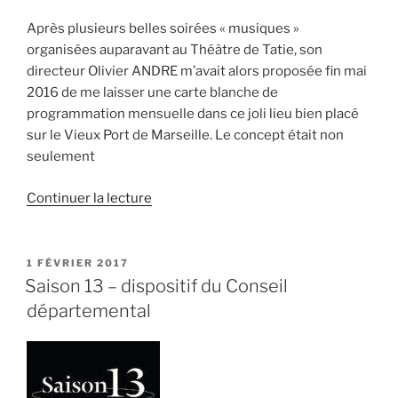
Après plusieurs belles soirées « musiques »
organisées auparavant au Théâtre de Tatie, son
directeur Olivier ANDRE m’avait alors proposée fin mai
2016 de me laisser une carte blanche de
programmation mensuelle dans ce joli lieu bien placé
sur le Vieux Port de Marseille. Le concept était non
seulement
de
Continuer la lecture
« Musiques
au
Théâtre
PUBLIÉ
1 FÉVRIER 2017
LE
de
Saison 13 – dispositif du Conseil
Tatie
départemental
–
2016/2017 »