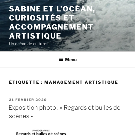
Aller
SABINE ET L'OCÉAN,
au
CURIOSITÉS ET
contenu
principal
ACCOMPAGNEMENT
ARTISTIQUE
Un océan de cultures
Menu
ÉTIQUETTE :
MANAGEMENT ARTISTIQUE
PUBLIÉ
21 FÉVRIER 2020
LE
Exposition photo : « Regards et bulles de
scènes »