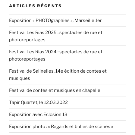
« Sabine
ARTICLES RÉCENTS
m’a
fait
Exposition « PHOTOgraphies », Marseille 1er
connaître
des
Festival Les Rias 2025 : spectacles de rue et
groupes
photoreportages
et
vivre
Festival Les Rias 2024 : spectacles de rue et
de
photoreportages
belles
Festival de Salinelles, 14e édition de contes et
rencontres » »
musiques
Festival de contes et musiques en chapelle
Tapir Quartet, le 12.03.2022
Exposition avec Eclosion 13
Exposition photo : « Regards et bulles de scènes »