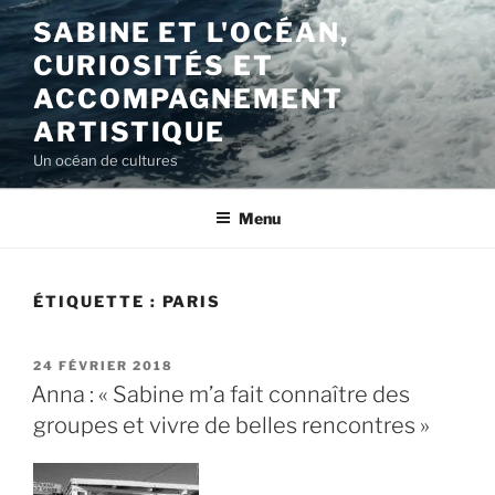
Aller
SABINE ET L'OCÉAN,
au
CURIOSITÉS ET
contenu
principal
ACCOMPAGNEMENT
ARTISTIQUE
Un océan de cultures
Menu
ÉTIQUETTE :
PARIS
PUBLIÉ
24 FÉVRIER 2018
LE
Anna : « Sabine m’a fait connaître des
groupes et vivre de belles rencontres »