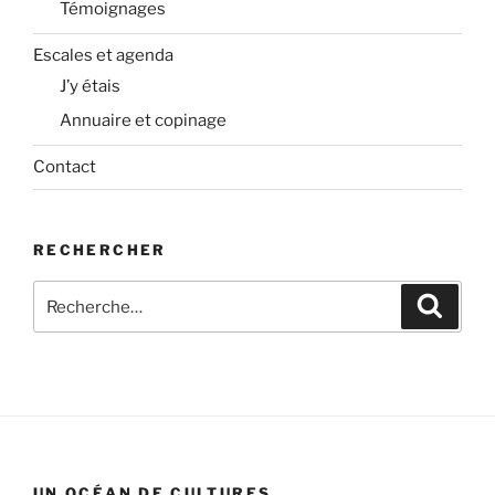
Témoignages
Escales et agenda
J’y étais
Annuaire et copinage
Contact
RECHERCHER
Recherche
Recher
pour
:
UN OCÉAN DE CULTURES