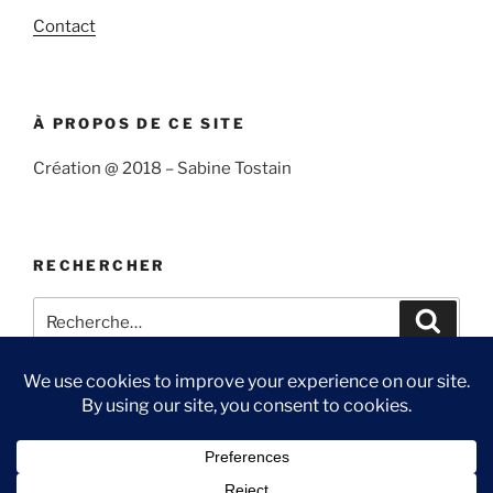
Contact
À PROPOS DE CE SITE
Création @ 2018 – Sabine Tostain
RECHERCHER
Recherche
Recher
pour
:
Suivre
Me
Ma
Contact
« Sabine
suivre
chaîne