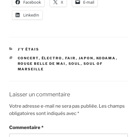
Facebook
X
E-mail
LinkedIn
CATÉGORIES
J'Y ÉTAIS
ÉTIQUETTES
CONCERT
,
ÉLECTRO
,
FAIR
,
JAPON
,
KODAMA
,
ROUGE BELLE DE MAI
,
SOUL
,
SOUL OF
MARSEILLE
Laisser un commentaire
Votre adresse e-mail ne sera pas publiée.
Les champs
obligatoires sont indiqués avec
*
Commentaire
*