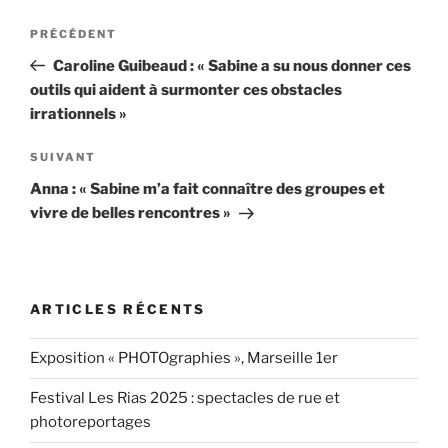
Navigation
Article
PRÉCÉDENT
de
précédent
Caroline Guibeaud : « Sabine a su nous donner ces
l’article
outils qui aident à surmonter ces obstacles
irrationnels »
Article
SUIVANT
suivant
Anna : « Sabine m’a fait connaître des groupes et
vivre de belles rencontres »
ARTICLES RÉCENTS
Exposition « PHOTOgraphies », Marseille 1er
Festival Les Rias 2025 : spectacles de rue et
photoreportages