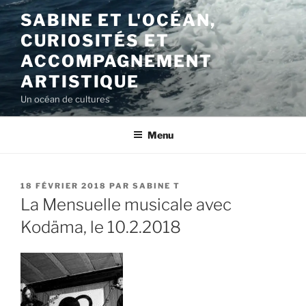
Aller
SABINE ET L'OCÉAN,
au
CURIOSITÉS ET
contenu
principal
ACCOMPAGNEMENT
ARTISTIQUE
Un océan de cultures
Menu
PUBLIÉ
18 FÉVRIER 2018
PAR
SABINE T
LE
La Mensuelle musicale avec
Kodäma, le 10.2.2018