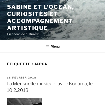
Aller
SABINE ET L'OCÉAN,
au
CURIOSITÉS ET
contenu
principal
ACCOMPAGNEMENT
ARTISTIQUE
Un océan de cultures
Menu
ÉTIQUETTE :
JAPON
PUBLIÉ
18 FÉVRIER 2018
LE
La Mensuelle musicale avec Kodäma, le
10.2.2018