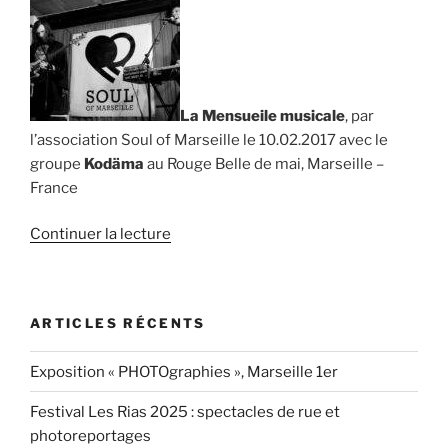
La Mensueile musicale
, par
l’association Soul of Marseille le 10.02.2017 avec le
groupe
Kodäma
au Rouge Belle de mai, Marseille –
France
de
Continuer la lecture
« La
Mensuelle
musicale
ARTICLES RÉCENTS
avec
Kodäma,
Exposition « PHOTOgraphies », Marseille 1er
le
10.2.2018 »
Festival Les Rias 2025 : spectacles de rue et
photoreportages