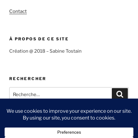
Contact
À PROPOS DE CE SITE
Création @ 2018 – Sabine Tostain
RECHERCHER
Recherche
Recher
pour
:
Suivre
Me
Ma
Contact
« Sabine
suivre
chaîne