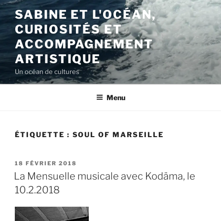
Aller
SABINE ET L'OCÉAN,
au
CURIOSITÉS ET
contenu
principal
ACCOMPAGNEMENT
ARTISTIQUE
Un océan de cultures
Menu
ÉTIQUETTE :
SOUL OF MARSEILLE
PUBLIÉ
18 FÉVRIER 2018
LE
La Mensuelle musicale avec Kodäma, le
10.2.2018