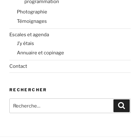
programmation
Photographie
Témoignages
Escales et agenda
J’y étais
Annuaire et copinage
Contact
RECHERCHER
Recherche
Recher
pour
: