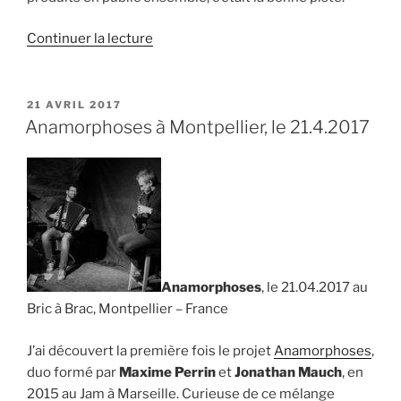
de
Continuer la lecture
« Philippe
Troisi
&
PUBLIÉ
21 AVRIL 2017
LE
Cyril
Anamorphoses à Montpellier, le 21.4.2017
Achard,
le
19.01.2018 »
Anamorphoses
, le 21.04.2017 au
Bric à Brac, Montpellier – France
J’ai découvert la première fois le projet
Anamorphoses
,
duo formé par
Maxime Perrin
et
Jonathan Mauch
, en
2015 au Jam à Marseille. Curieuse de ce mélange