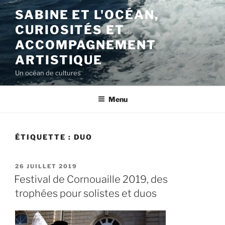
Aller
SABINE ET L'OCÉAN,
au
CURIOSITÉS ET
contenu
principal
ACCOMPAGNEMENT
ARTISTIQUE
Un océan de cultures
Menu
ÉTIQUETTE :
DUO
PUBLIÉ
26 JUILLET 2019
LE
Festival de Cornouaille 2019, des
trophées pour solistes et duos