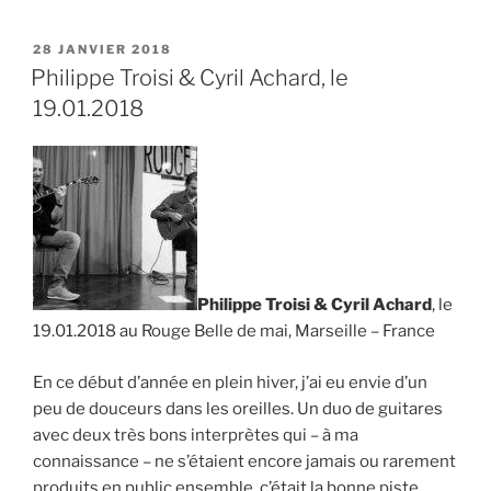
de
Cornouaille
PUBLIÉ
28 JANVIER 2018
LE
2019,
Philippe Troisi & Cyril Achard, le
des
19.01.2018
trophées
pour
solistes
et
duos »
Philippe Troisi & Cyril Achard
, le
19.01.2018 au Rouge Belle de mai, Marseille – France
En ce début d’année en plein hiver, j’ai eu envie d’un
peu de douceurs dans les oreilles. Un duo de guitares
avec deux très bons interprètes qui – à ma
connaissance – ne s’étaient encore jamais ou rarement
produits en public ensemble, c’était la bonne piste.