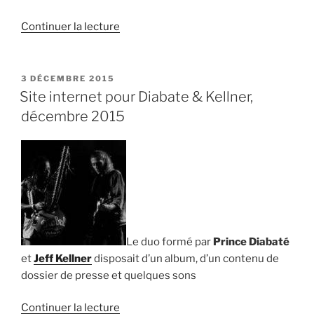
de
Continuer la lecture
« Anamorphoses
à
Montpellier,
PUBLIÉ
3 DÉCEMBRE 2015
LE
le
Site internet pour Diabate & Kellner,
21.4.2017 »
décembre 2015
Le duo formé par
Prince Diabaté
et
Jeff Kellner
disposait d’un album, d’un contenu de
dossier de presse et quelques sons
de
Continuer la lecture