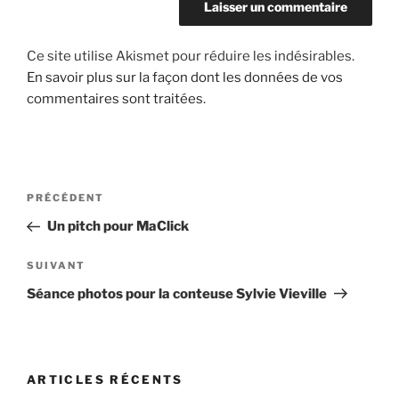
Ce site utilise Akismet pour réduire les indésirables.
En savoir plus sur la façon dont les données de vos
commentaires sont traitées
.
Navigation
Article
PRÉCÉDENT
de
précédent
Un pitch pour MaClick
l’article
Article
SUIVANT
suivant
Séance photos pour la conteuse Sylvie Vieville
ARTICLES RÉCENTS