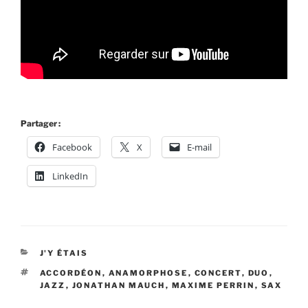
Partager :
Facebook
X
E-mail
LinkedIn
CATÉGORIES
J'Y ÉTAIS
ÉTIQUETTES
ACCORDÉON
,
ANAMORPHOSE
,
CONCERT
,
DUO
,
JAZZ
,
JONATHAN MAUCH
,
MAXIME PERRIN
,
SAX