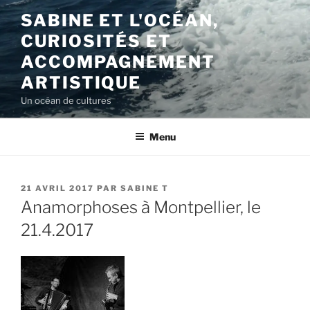
Aller
SABINE ET L'OCÉAN,
au
CURIOSITÉS ET
contenu
principal
ACCOMPAGNEMENT
ARTISTIQUE
Un océan de cultures
Menu
PUBLIÉ
21 AVRIL 2017
PAR
SABINE T
LE
Anamorphoses à Montpellier, le
21.4.2017