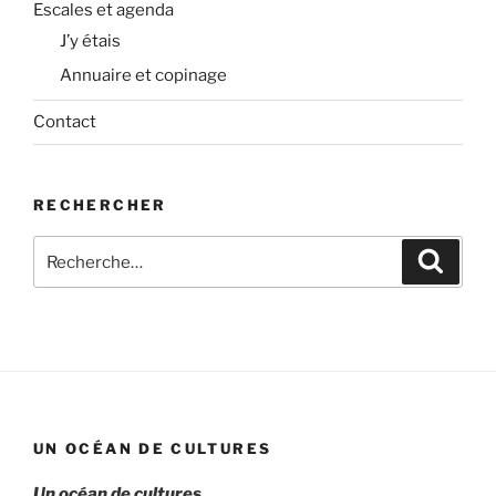
Escales et agenda
J’y étais
Annuaire et copinage
Contact
RECHERCHER
Recherche
Recher
pour
:
UN OCÉAN DE CULTURES
Un océan de cultures