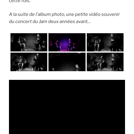
cette fois.
A la suite de l’album photo, une petite vidéo souvenir
du concert du Jam deux années avant…