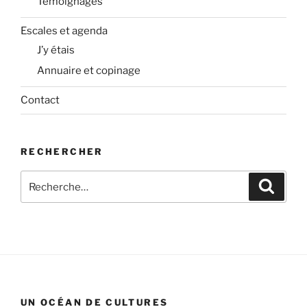
Témoignages
Escales et agenda
J’y étais
Annuaire et copinage
Contact
RECHERCHER
Recherche
Recher
pour
:
UN OCÉAN DE CULTURES