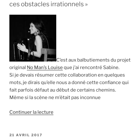
1.12.2018 »
ces obstacles irrationnels »
C’est aux balbutiements du projet
original
No Man’s Louise
que j’ai rencontré Sabine.
Si je devais résumer cette collaboration en quelques
mots, je dirais qu’elle nous a donné cette confiance qui
fait parfois défaut au début de certains chemins.
Même si la scène ne m’était pas inconnue
de
Continuer la lecture
« Caroline
Guibeaud
:
PUBLIÉ
21 AVRIL 2017