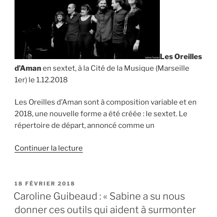
Les Oreilles
d’Aman
en sextet, à la Cité de la Musique (Marseille
1er) le 1.12.2018
Les Oreilles d’Aman sont à composition variable et en
2018, une nouvelle forme a été créée : le sextet. Le
répertoire de départ, annoncé comme un
de
Continuer la lecture
« Les
Oreilles
d’Aman,
PUBLIÉ
18 FÉVRIER 2018
LE
Marseille
Caroline Guibeaud : « Sabine a su nous
le
donner ces outils qui aident à surmonter