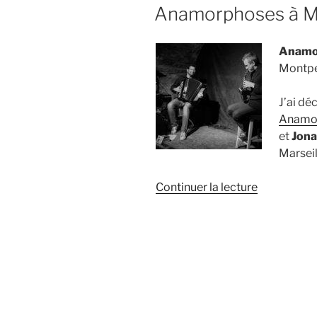
LE
Anamorphoses à Mon
Anamo
Montpel
J’ai dé
Anamo
et
Jon
Marseil
de
Continuer la lecture
« Anamorp
à
Montpellier
le
21.4.2017 »