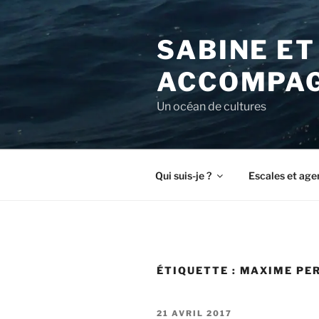
Aller
au
SABINE ET
contenu
principal
ACCOMPAG
Un océan de cultures
Qui suis-je ?
Escales et age
ÉTIQUETTE :
MAXIME PE
PUBLIÉ
21 AVRIL 2017