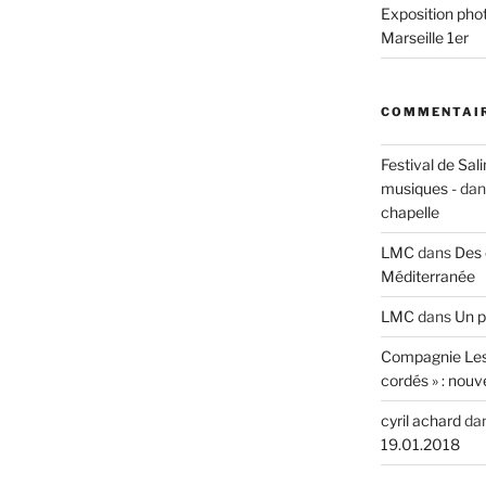
Exposition phot
Marseille 1er
COMMENTAIR
Festival de Sali
musiques -
da
chapelle
LMC
dans
Des 
Méditerranée
LMC
dans
Un p
Compagnie Les
cordés » : nouv
cyril achard
da
19.01.2018