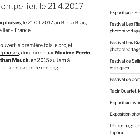
tpellier, le 21.4.2017
Exposition « PH
rphoses
, le 21.04.2017 au Bric à Brac,
Festival Les Ri
lier – France
photoreportag
Festival Les Ri
couvert la première fois le projet
photoreportag
rphoses
, duo formé par
Maxime Perrin
athan Mauch
, en 2015 au Jam à
Festival de Sali
le. Curieuse de ce mélange
musiques
Festival de con
hoses
Tapir Quartet, 
Exposition ave
,
Exposition phot
Décrochage con
l’apéro