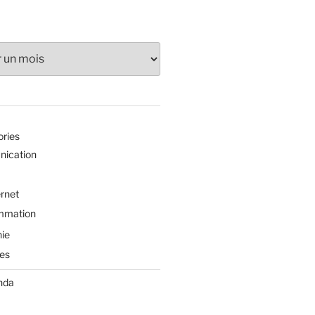
ories
ication
ernet
mmation
ie
es
nda