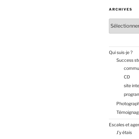
ARCHIVES
Archives
Qui suis-je ?
Success st
commun
CD
site int
progra
Photograph
Témoignag
Escales et age
J’y étais