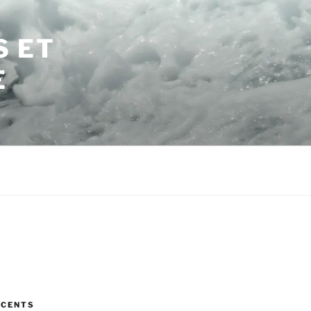
S ET
E
ÉCENTS