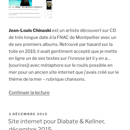
Jean-Louis Chinaski
est un artiste découvert sur CD
de très longue date à la FNAC de Montpellier avec un
de ses premiers albums. Retrouvé par hasard sur la
toile en 2010, il avait gentiment accepté que je mette
en ligne un de ses textes sur l’ivresse (et il y en a…
[sourires]) avec métaphore sur le roulis possible en
mer pour un ancien site internet que j’avais créé sur le
thème de la mer – rubrique chansons.
de
Continuer la lecture
« Site
internet
pour
PUBLIÉ
3 DÉCEMBRE 2015
LE
J-
Site internet pour Diabate & Kellner,
L.
décembre 2015