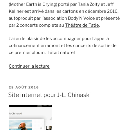
(Mother Earth is Crying) porté par Tania Zolty et Jeff
Kellner est arrivé dans les cartons en décembre 2016,
autoproduit par l’association Body’N Voice et présenté
par 2 concerts complets au
Théâtre de Tatie
.
J’ai eu le plaisir de les accompagner pour l’appel à
cofinancement en amont et les concerts de sortie de
ce premier album, il était naturel
de
Continuer la lecture
« Site
internet
pour
PUBLIÉ
28 AOÛT 2016
LE
MEiC »
Site internet pour J-L. Chinaski