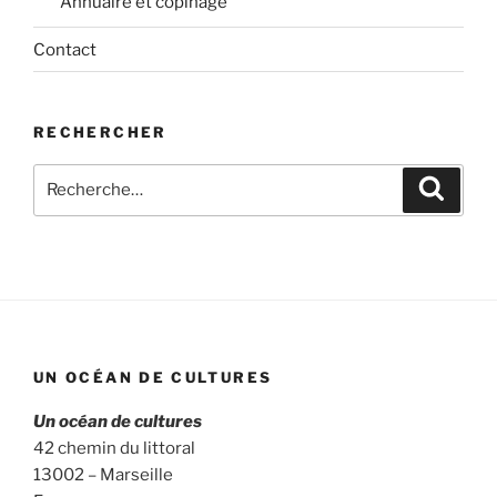
Annuaire et copinage
Contact
RECHERCHER
Recherche
Recher
pour
:
UN OCÉAN DE CULTURES
Un océan de cultures
42 chemin du littoral
13002 – Marseille