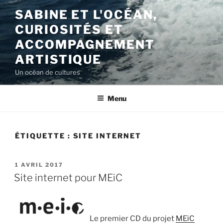
Aller
SABINE ET L'OCÉAN,
au
CURIOSITÉS ET
contenu
principal
ACCOMPAGNEMENT
ARTISTIQUE
Un océan de cultures
Menu
ÉTIQUETTE :
SITE INTERNET
PUBLIÉ
1 AVRIL 2017
LE
Site internet pour MEiC
Le premier CD du projet
MEiC