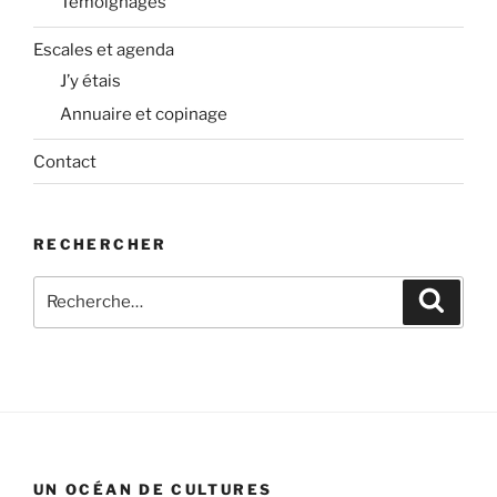
Témoignages
Escales et agenda
J’y étais
Annuaire et copinage
Contact
RECHERCHER
Recherche
Recher
pour
:
UN OCÉAN DE CULTURES