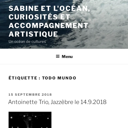
Aller
SABINE ET L'OCÉAN,
au
CURIOSITÉS ET
contenu
principal
ACCOMPAGNEMENT
ARTISTIQUE
Un océan de cultures
Menu
ÉTIQUETTE :
TODO MUNDO
PUBLIÉ
15 SEPTEMBRE 2018
LE
Antoinette Trio, Jazzèbre le 14.9.2018