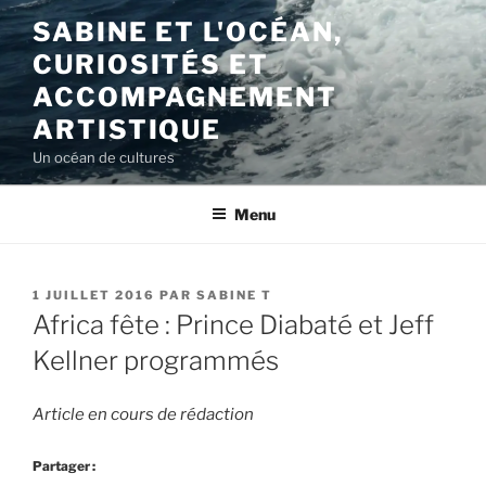
Aller
SABINE ET L'OCÉAN,
au
CURIOSITÉS ET
contenu
principal
ACCOMPAGNEMENT
ARTISTIQUE
Un océan de cultures
Menu
PUBLIÉ
1 JUILLET 2016
PAR
SABINE T
LE
Africa fête : Prince Diabaté et Jeff
Kellner programmés
Article en cours de rédaction
Partager :