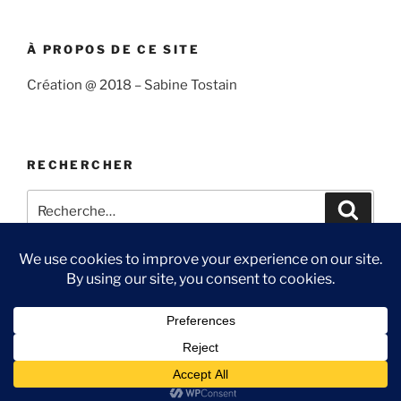
À PROPOS DE CE SITE
Création @ 2018 – Sabine Tostain
RECHERCHER
Recherche
Recher
pour
:
Suivre
Me
Ma
Contact
« Sabine
suivre
chaîne
et
sur
You
Fièrement propulsé par WordPress
l’océan »
Twitter
Tube